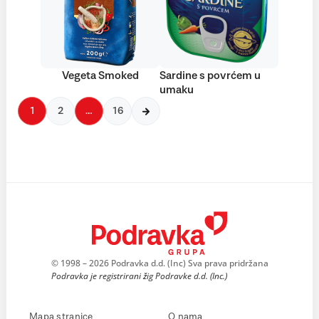
Vegeta Smoked
Sardine s povrćem u
umaku
1
2
…
16
© 1998 – 2026 Podravka d.d. (Inc) Sva prava pridržana
Podravka je registrirani žig Podravke d.d. (Inc.)
Mapa stranice
O nama