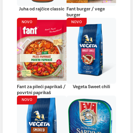
Juha od rajčice classic
Fant burger / vege
burger
NOVO
NOVO
Fant za pileći paprikaš /
Vegeta Sweet chili
povrtni paprikaš
NOVO