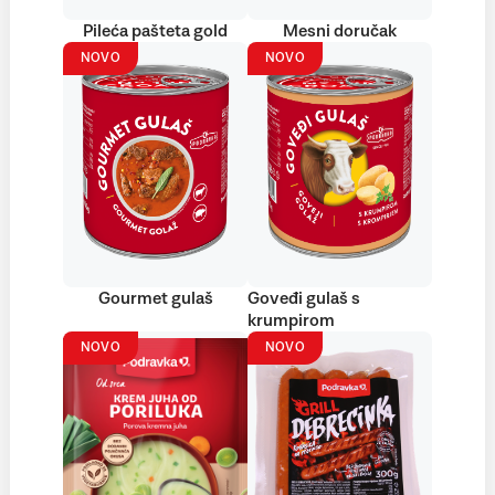
Pileća pašteta gold
Mesni doručak
NOVO
NOVO
Gourmet gulaš
Goveđi gulaš s
krumpirom
NOVO
NOVO