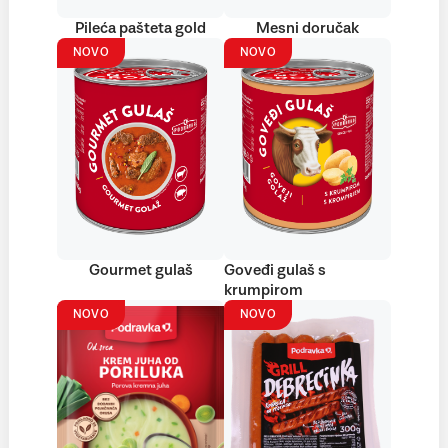
Pileća pašteta gold
Mesni doručak
NOVO
NOVO
Gourmet gulaš
Goveđi gulaš s
krumpirom
NOVO
NOVO