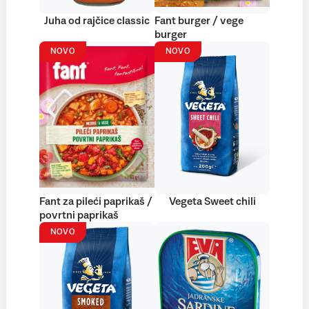
Juha od rajčice classic
Fant burger / vege
burger
NOVO
NOVO
Fant za pileći paprikaš /
Vegeta Sweet chili
povrtni paprikaš
NOVO