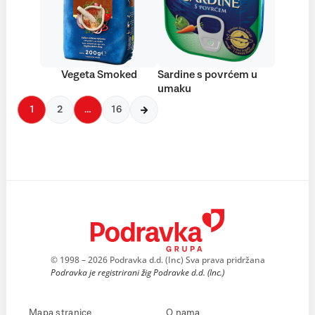
Vegeta Smoked
Sardine s povrćem u
umaku
1
2
…
16
© 1998 – 2026 Podravka d.d. (Inc) Sva prava pridržana
Podravka je registrirani žig Podravke d.d. (Inc.)
Mapa stranice
O nama