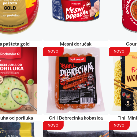
ća pašteta gold
Mesni doručak
Gour
NOVO
NOVO
uha od poriluka
Grill Debrecinka kobasica
Fini-Min
NOVO
NOVO