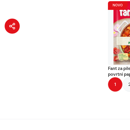
NOVO
Fant za pil
povrtni pa
1