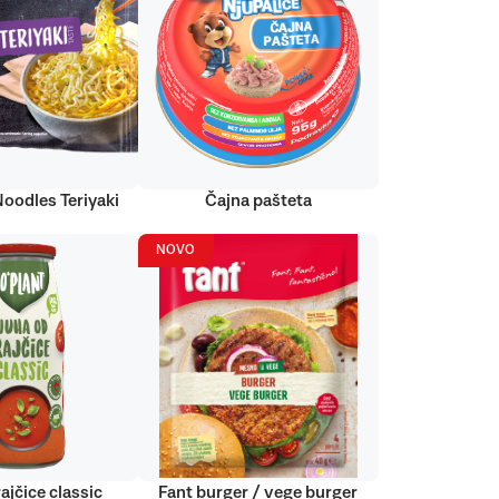
Noodles Teriyaki
Čajna pašteta
NOVO
ajčice classic
Fant burger / vege burger