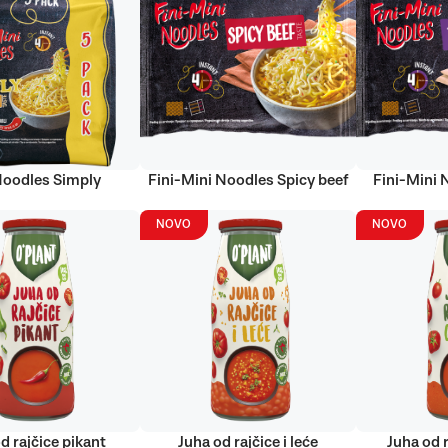
Noodles Simply
Fini-Mini Noodles Spicy beef
Fini-Mini 
NOVO
NOVO
d rajčice pikant
Juha od rajčice i leće
Juha od r