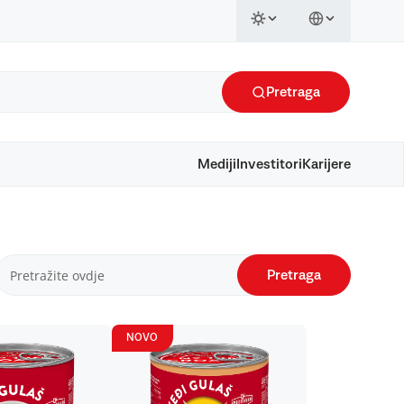
Pretraga
Mediji
Investitori
Karijere
Pretraga
NOVO