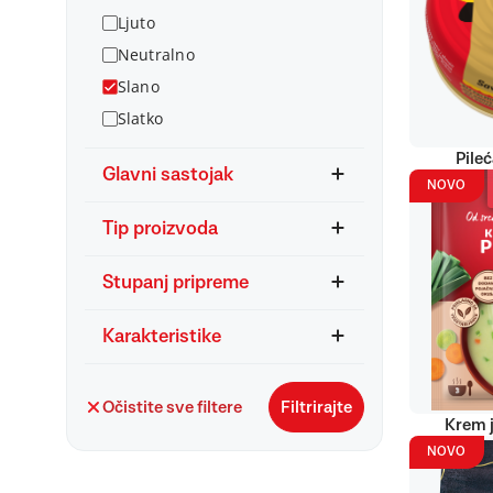
Ljuto
Neutralno
Slano
Slatko
Pile
Glavni sastojak
NOVO
Tip proizvoda
Stupanj pripreme
Karakteristike
Očistite sve filtere
Filtrirajte
Krem j
NOVO