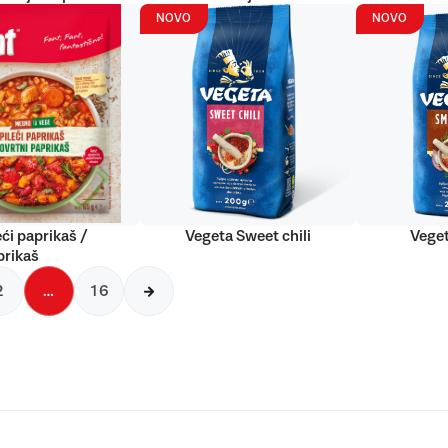
NOVO
NOVO
eći paprikaš /
Vegeta Sweet chili
Vege
prikaš
2
…
16