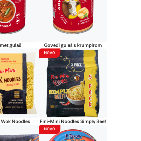
met gulaš
Goveđi gulaš s krumpirom
NOVO
i Wok Noodles
Fini-Mini Noodles Simply Beef
NOVO