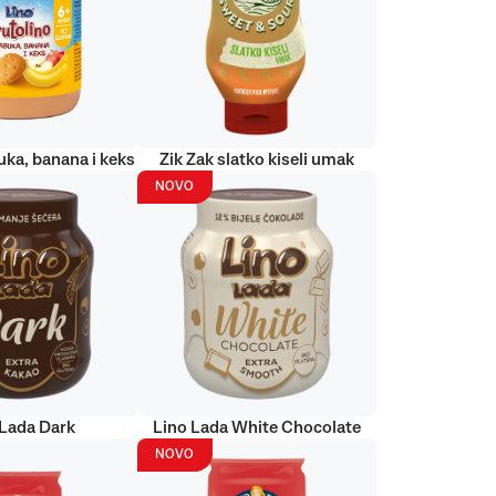
uka, banana i keks
Zik Zak slatko kiseli umak
NOVO
 Lada Dark
Lino Lada White Chocolate
NOVO