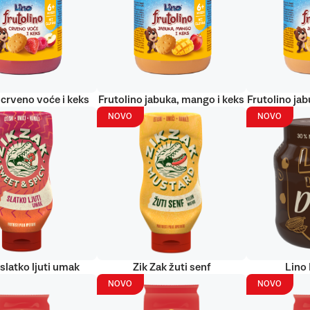
 crveno voće i keks
Frutolino jabuka, mango i keks
Frutolino jab
NOVO
NOVO
 slatko ljuti umak
Zik Zak žuti senf
Lino
NOVO
NOVO