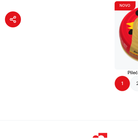
NOVO
Pileć
1