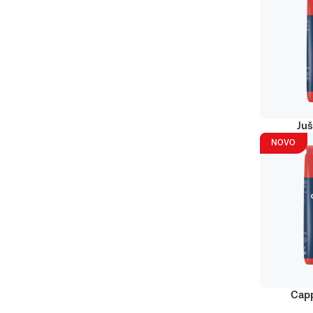
Juš
NOVO
Capp