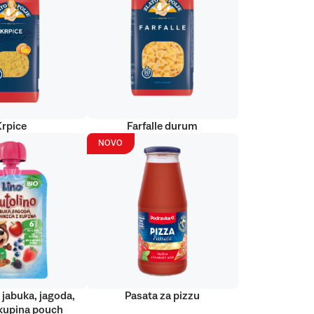
Krpice
Farfalle durum
NOVO
 jabuka, jagoda,
Pasata za pizzu
kupina pouch