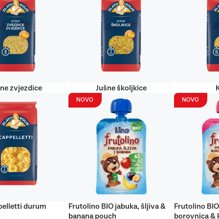
ne zvjezdice
Jušne školjkice
NOVO
NOVO
elletti durum
Frutolino BIO jabuka, šljiva &
Frutolino BIO
banana pouch
borovnica & 