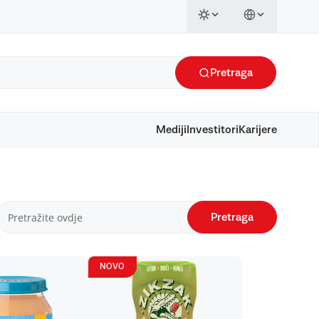
Pretraga
Mediji
Investitori
Karijere
Pretraga
NOVO