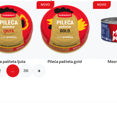
NOVO
NOVO
a pašteta ljuta
Pileća pašteta gold
Mesn
2
…
36