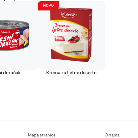
NOVO
i doručak
Krema za ljetne deserte
Mapa stranice
O nama