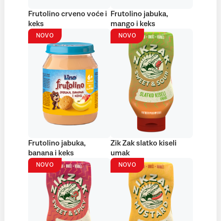
Frutolino crveno voće i
Frutolino jabuka,
keks
mango i keks
NOVO
NOVO
Frutolino jabuka,
Zik Zak slatko kiseli
banana i keks
umak
NOVO
NOVO