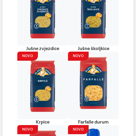
Jušne zvjezdice
Jušne školjkice
NOVO
NOVO
Krpice
Farfalle durum
NOVO
NOVO