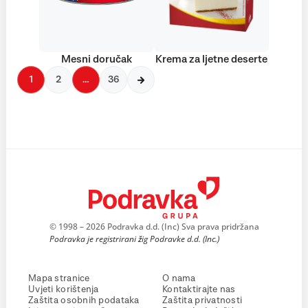
Mesni doručak
Krema za ljetne deserte
1
2
…
36
© 1998 – 2026 Podravka d.d. (Inc) Sva prava pridržana
Podravka je registrirani žig Podravke d.d. (Inc.)
Mapa stranice
O nama
Uvjeti korištenja
Kontaktirajte nas
Zaštita osobnih podataka
Zaštita privatnosti