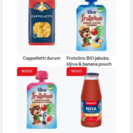
Cappelletti durum
Frutolino BIO jabuka,
šljiva & banana pouch
NOVO
NOVO