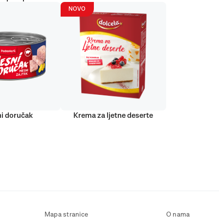
NOVO
i doručak
Krema za ljetne deserte
Mapa stranice
O nama