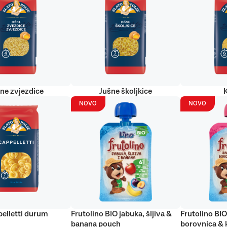
ne zvjezdice
Jušne školjkice
NOVO
NOVO
elletti durum
Frutolino BIO jabuka, šljiva &
Frutolino BIO
banana pouch
borovnica & 