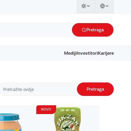
Pretraga
Mediji
Investitori
Karijere
Pretraga
NOVO