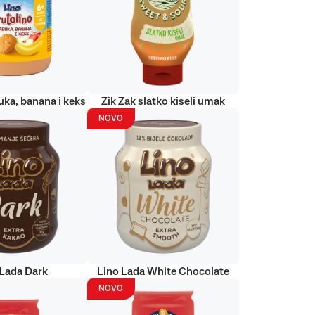
uka, banana i keks
Zik Zak slatko kiseli umak
NOVO
 Lada Dark
Lino Lada White Chocolate
NOVO