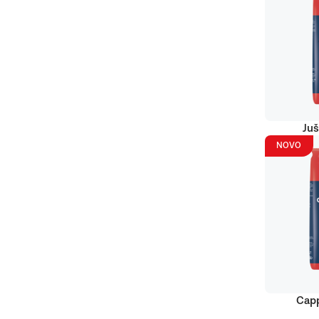
Juš
NOVO
Capp