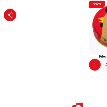
NOVO
Pileć
1