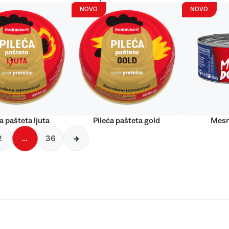
NOVO
NOVO
a pašteta ljuta
Pileća pašteta gold
Mesn
2
…
36