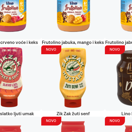
 crveno voće i keks
Frutolino jabuka, mango i keks
Frutolino jab
NOVO
NOVO
 slatko ljuti umak
Zik Zak žuti senf
Lino
NOVO
NOVO