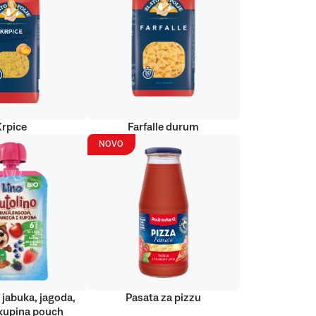
Krpice
Farfalle durum
NOVO
 jabuka, jagoda,
Pasata za pizzu
kupina pouch