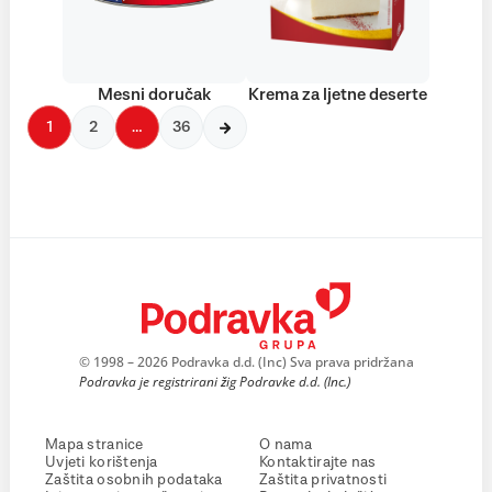
Mesni doručak
Krema za ljetne deserte
1
2
…
36
© 1998 – 2026 Podravka d.d. (Inc) Sva prava pridržana
Podravka je registrirani žig Podravke d.d. (Inc.)
Mapa stranice
O nama
Uvjeti korištenja
Kontaktirajte nas
Zaštita osobnih podataka
Zaštita privatnosti