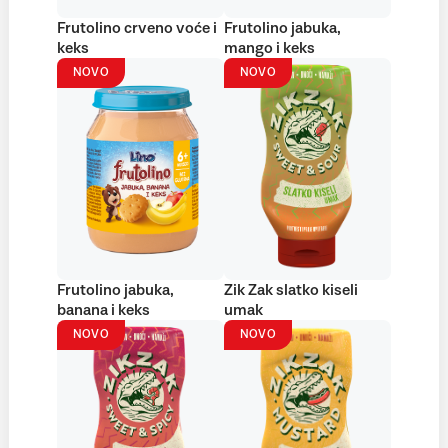
Frutolino crveno voće i
Frutolino jabuka,
keks
mango i keks
NOVO
NOVO
Frutolino jabuka,
Zik Zak slatko kiseli
banana i keks
umak
NOVO
NOVO