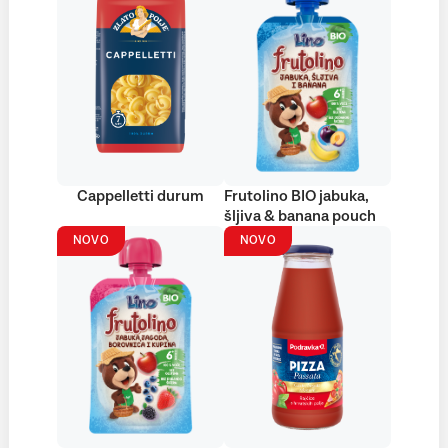
Cappelletti durum
Frutolino BIO jabuka,
šljiva & banana pouch
NOVO
NOVO