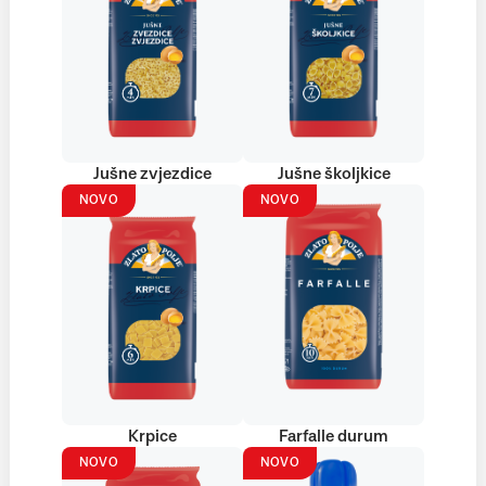
Jušne zvjezdice
Jušne školjkice
NOVO
NOVO
Krpice
Farfalle durum
NOVO
NOVO