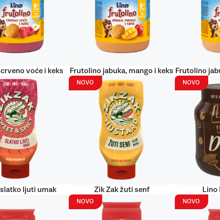
 crveno voće i keks
Frutolino jabuka, mango i keks
Frutolino jab
NOVO
NOVO
 slatko ljuti umak
Zik Zak žuti senf
Lino
NOVO
NOVO