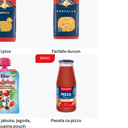
Krpice
Farfalle durum
NOVO
 jabuka, jagoda,
Pasata za pizzu
kupina pouch