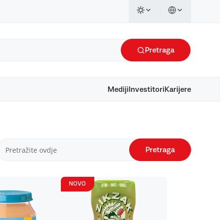
Pretraga
Mediji
Investitori
Karijere
Pretraga
NOVO