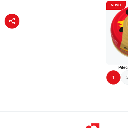
NOVO
Pileć
1