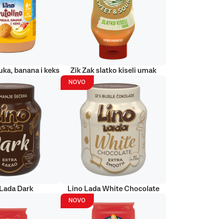
uka, banana i keks
Zik Zak slatko kiseli umak
NOVO
 Lada Dark
Lino Lada White Chocolate
NOVO