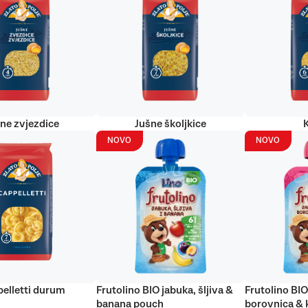
ne zvjezdice
Jušne školjkice
NOVO
NOVO
elletti durum
Frutolino BIO jabuka, šljiva &
Frutolino BIO
banana pouch
borovnica & 