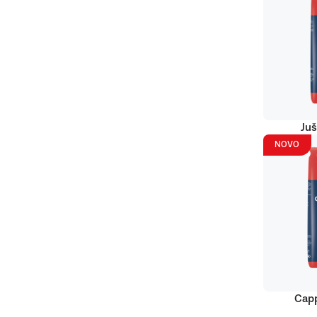
Juš
NOVO
Capp