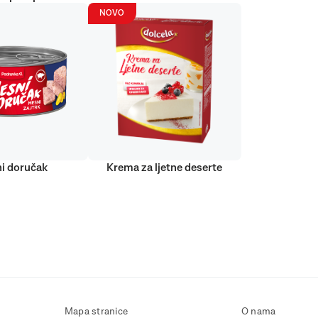
NOVO
i doručak
Krema za ljetne deserte
Mapa stranice
O nama