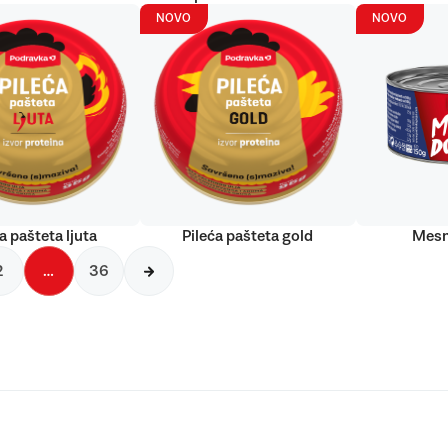
NOVO
NOVO
a pašteta ljuta
Pileća pašteta gold
Mesn
2
…
36