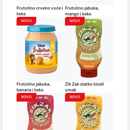
Frutolino crveno voće i
Frutolino jabuka,
keks
mango i keks
NOVO
NOVO
Frutolino jabuka,
Zik Zak slatko kiseli
banana i keks
umak
NOVO
NOVO