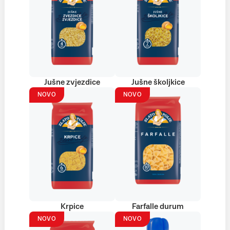
Jušne zvjezdice
Jušne školjkice
NOVO
NOVO
Krpice
Farfalle durum
NOVO
NOVO