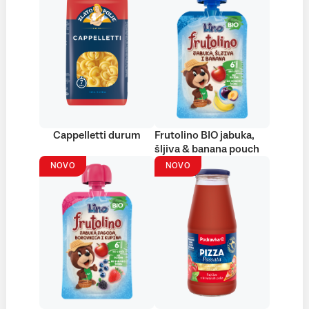
Cappelletti durum
Frutolino BIO jabuka,
šljiva & banana pouch
NOVO
NOVO