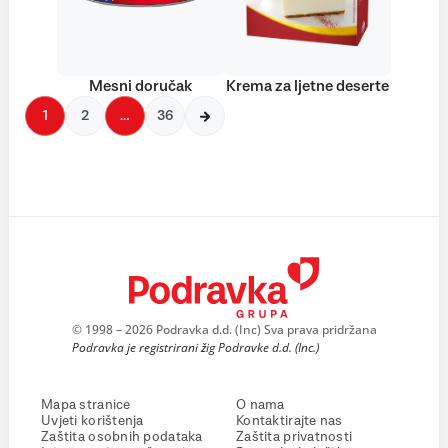
Mesni doručak
Krema za ljetne deserte
1
2
…
36
© 1998 – 2026 Podravka d.d. (Inc) Sva prava pridržana
Podravka je registrirani žig Podravke d.d. (Inc.)
Mapa stranice
O nama
Uvjeti korištenja
Kontaktirajte nas
Zaštita osobnih podataka
Zaštita privatnosti