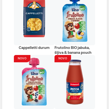
Cappelletti durum
Frutolino BIO jabuka,
šljiva & banana pouch
NOVO
NOVO