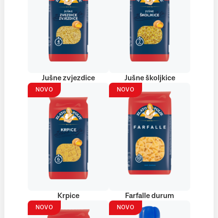
Jušne zvjezdice
Jušne školjkice
NOVO
NOVO
Krpice
Farfalle durum
NOVO
NOVO