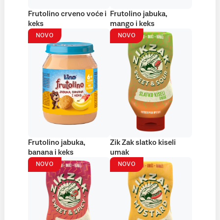
Frutolino crveno voće i
Frutolino jabuka,
keks
mango i keks
NOVO
NOVO
Frutolino jabuka,
Zik Zak slatko kiseli
banana i keks
umak
NOVO
NOVO