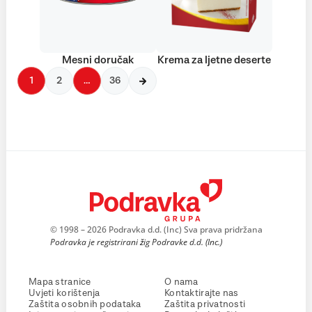
Mesni doručak
Krema za ljetne deserte
1
2
…
36
© 1998 – 2026 Podravka d.d. (Inc) Sva prava pridržana
Podravka je registrirani žig Podravke d.d. (Inc.)
Mapa stranice
O nama
Uvjeti korištenja
Kontaktirajte nas
Zaštita osobnih podataka
Zaštita privatnosti