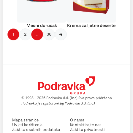
Mesni doručak
Krema za ljetne deserte
1
2
…
36
© 1998 – 2026 Podravka d.d. (Inc) Sva prava pridržana
Podravka je registrirani žig Podravke d.d. (Inc.)
Mapa stranice
O nama
Uvjeti korištenja
Kontaktirajte nas
Zaštita osobnih podataka
Zaštita privatnosti