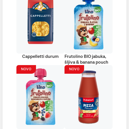
Cappelletti durum
Frutolino BIO jabuka,
šljiva & banana pouch
NOVO
NOVO