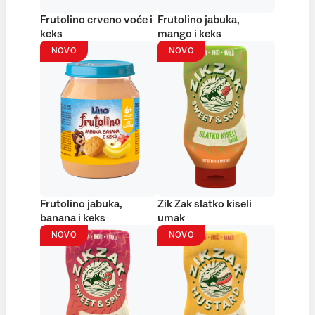
Frutolino crveno voće i
Frutolino jabuka,
keks
mango i keks
NOVO
NOVO
Frutolino jabuka,
Zik Zak slatko kiseli
banana i keks
umak
NOVO
NOVO