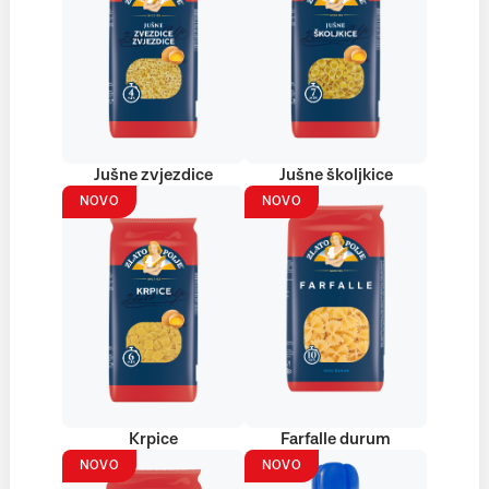
Jušne zvjezdice
Jušne školjkice
NOVO
NOVO
Krpice
Farfalle durum
NOVO
NOVO