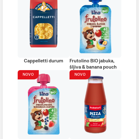
Cappelletti durum
Frutolino BIO jabuka,
šljiva & banana pouch
NOVO
NOVO