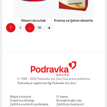
Mesni doručak
Krema za ljetne deserte
1
2
…
36
© 1998 – 2026 Podravka d.d. (Inc) Sva prava pridržana
Podravka je registrirani žig Podravke d.d. (Inc.)
Mapa stranice
O nama
Uvjeti korištenja
Kontaktirajte nas
Zaštita osobnih podataka
Zaštita privatnosti