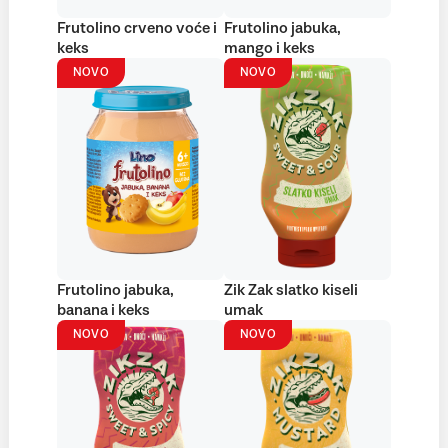
Frutolino crveno voće i
Frutolino jabuka,
keks
mango i keks
NOVO
NOVO
Frutolino jabuka,
Zik Zak slatko kiseli
banana i keks
umak
NOVO
NOVO