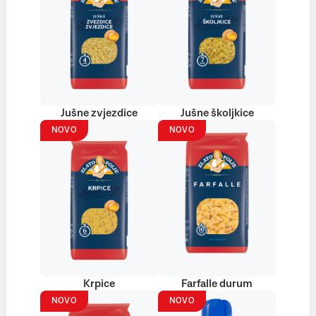
Jušne zvjezdice
Jušne školjkice
NOVO
NOVO
Krpice
Farfalle durum
NOVO
NOVO