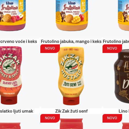
 crveno voće i keks
Frutolino jabuka, mango i keks
Frutolino jab
NOVO
NOVO
 slatko ljuti umak
Zik Zak žuti senf
Lino
NOVO
NOVO