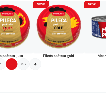
NOVO
NOVO
a pašteta ljuta
Pileća pašteta gold
Mesn
2
…
36