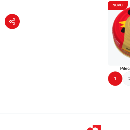
NOVO
Pileć
1