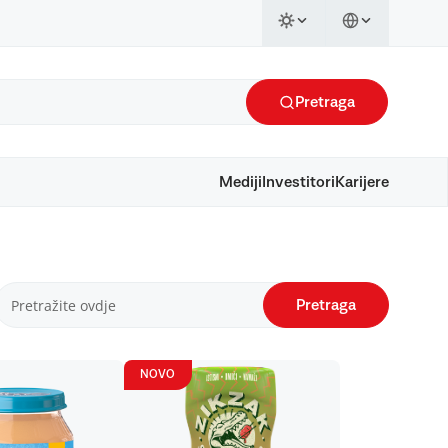
Pretraga
Mediji
Investitori
Karijere
Pretraga
NOVO