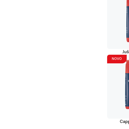
Juš
NOVO
Capp