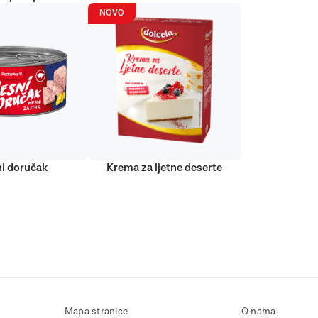
NOVO
i doručak
Krema za ljetne deserte
Mapa stranice
O nama