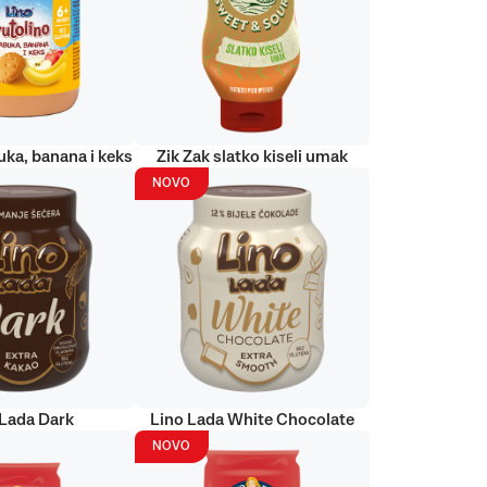
uka, banana i keks
Zik Zak slatko kiseli umak
NOVO
 Lada Dark
Lino Lada White Chocolate
NOVO