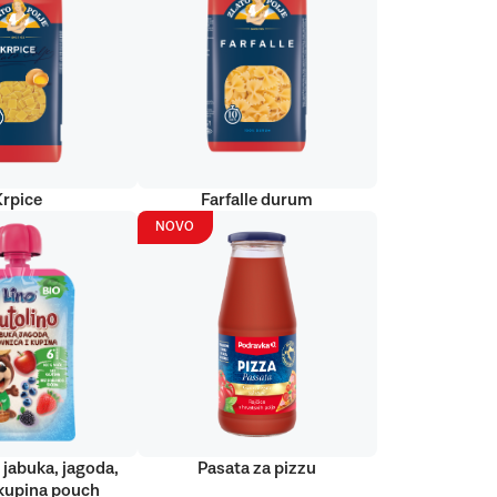
Krpice
Farfalle durum
NOVO
 jabuka, jagoda,
Pasata za pizzu
kupina pouch