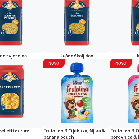
ne zvjezdice
Jušne školjkice
NOVO
NOVO
elletti durum
Frutolino BIO jabuka, šljiva &
Frutolino BIO
banana pouch
borovnica & 