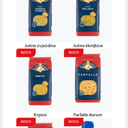
Jušne zvjezdice
Jušne školjkice
NOVO
NOVO
Krpice
Farfalle durum
NOVO
NOVO