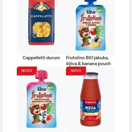
Cappelletti durum
Frutolino BIO jabuka,
šljiva & banana pouch
NOVO
NOVO