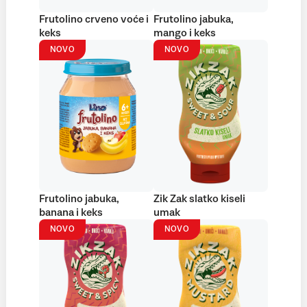
Frutolino crveno voće i
Frutolino jabuka,
keks
mango i keks
NOVO
NOVO
Frutolino jabuka,
Zik Zak slatko kiseli
banana i keks
umak
NOVO
NOVO