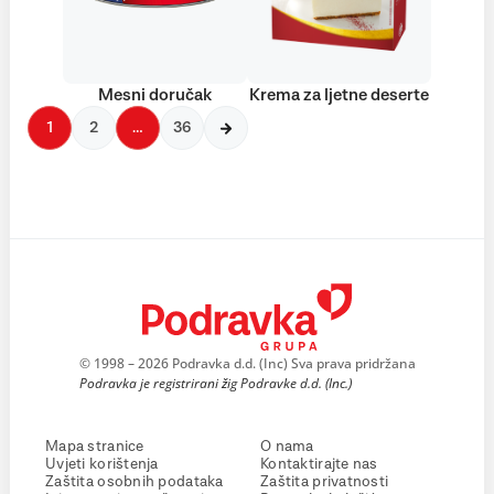
Mesni doručak
Krema za ljetne deserte
1
2
…
36
© 1998 – 2026 Podravka d.d. (Inc) Sva prava pridržana
Podravka je registrirani žig Podravke d.d. (Inc.)
Mapa stranice
O nama
Uvjeti korištenja
Kontaktirajte nas
Zaštita osobnih podataka
Zaštita privatnosti