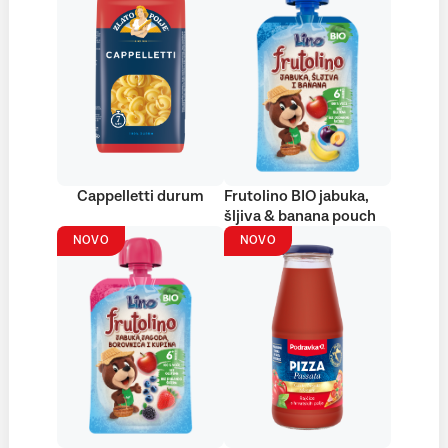
Cappelletti durum
Frutolino BIO jabuka,
šljiva & banana pouch
NOVO
NOVO