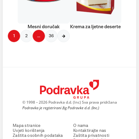
Mesni doručak
Krema za ljetne deserte
1
2
…
36
© 1998 – 2026 Podravka d.d. (Inc) Sva prava pridržana
Podravka je registrirani žig Podravke d.d. (Inc.)
Mapa stranice
O nama
Uvjeti korištenja
Kontaktirajte nas
Zaštita osobnih podataka
Zaštita privatnosti