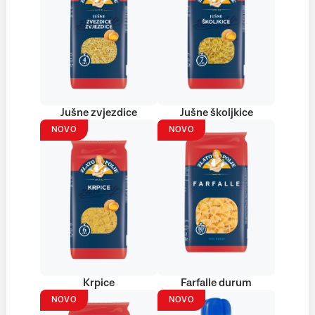
Jušne zvjezdice
Jušne školjkice
NOVO
NOVO
Krpice
Farfalle durum
NOVO
NOVO