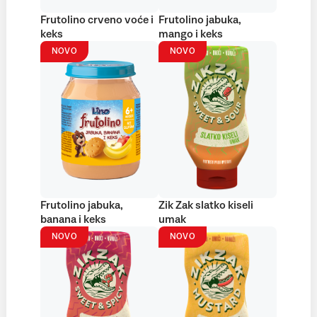
Frutolino crveno voće i
Frutolino jabuka,
keks
mango i keks
NOVO
NOVO
Frutolino jabuka,
Zik Zak slatko kiseli
banana i keks
umak
NOVO
NOVO