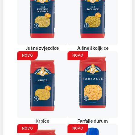
Jušne zvjezdice
Jušne školjkice
NOVO
NOVO
Krpice
Farfalle durum
NOVO
NOVO