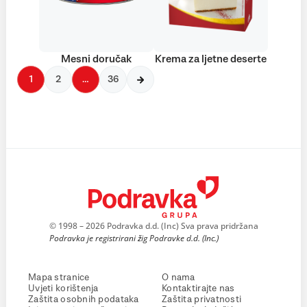
Mesni doručak
Krema za ljetne deserte
1
2
…
36
© 1998 – 2026 Podravka d.d. (Inc) Sva prava pridržana
Podravka je registrirani žig Podravke d.d. (Inc.)
Mapa stranice
O nama
Uvjeti korištenja
Kontaktirajte nas
Zaštita osobnih podataka
Zaštita privatnosti