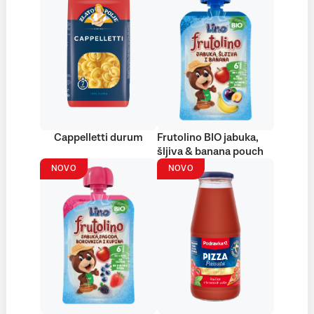
Cappelletti durum
Frutolino BIO jabuka,
šljiva & banana pouch
NOVO
NOVO