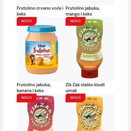
Frutolino crveno voće i
Frutolino jabuka,
keks
mango i keks
NOVO
NOVO
Frutolino jabuka,
Zik Zak slatko kiseli
banana i keks
umak
NOVO
NOVO