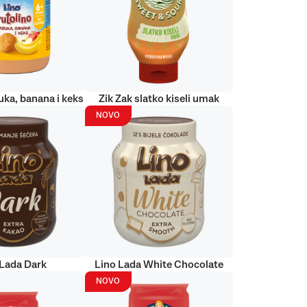
uka, banana i keks
Zik Zak slatko kiseli umak
NOVO
 Lada Dark
Lino Lada White Chocolate
NOVO