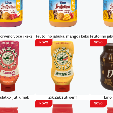
 crveno voće i keks
Frutolino jabuka, mango i keks
Frutolino jab
NOVO
NOVO
 slatko ljuti umak
Zik Zak žuti senf
Lino
NOVO
NOVO