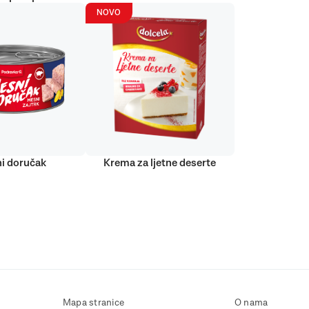
NOVO
i doručak
Krema za ljetne deserte
Mapa stranice
O nama