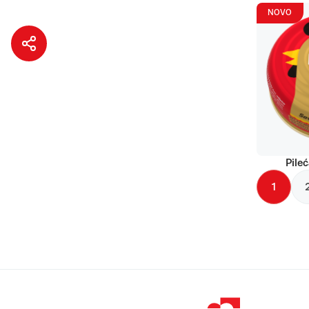
NOVO
Pileć
1