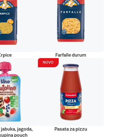
Krpice
Farfalle durum
NOVO
 jabuka, jagoda,
Pasata za pizzu
kupina pouch