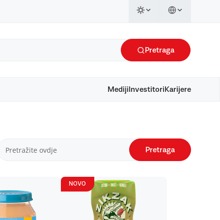
Pretraga
Mediji
Investitori
Karijere
Pretraga
NOVO