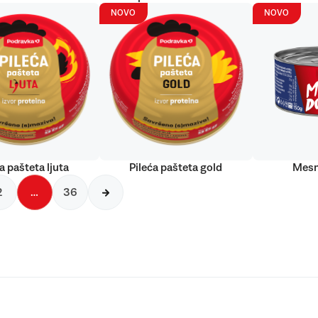
NOVO
NOVO
a pašteta ljuta
Pileća pašteta gold
Mesn
2
…
36