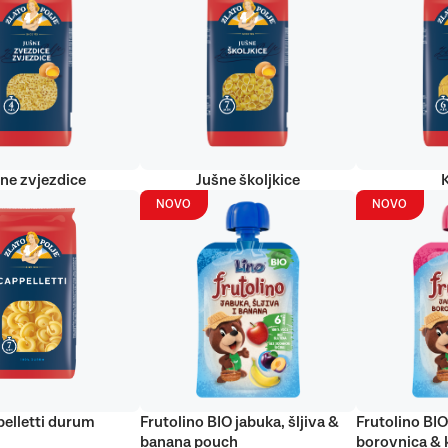
ne zvjezdice
Jušne školjkice
NOVO
NOVO
elletti durum
Frutolino BIO jabuka, šljiva &
Frutolino BIO
banana pouch
borovnica & 