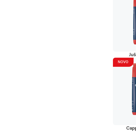
Juš
NOVO
Capp