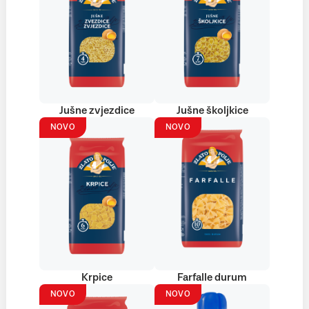
Jušne zvjezdice
Jušne školjkice
NOVO
NOVO
Krpice
Farfalle durum
NOVO
NOVO