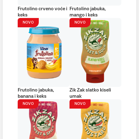
Frutolino crveno voće i
Frutolino jabuka,
keks
mango i keks
NOVO
NOVO
Frutolino jabuka,
Zik Zak slatko kiseli
banana i keks
umak
NOVO
NOVO