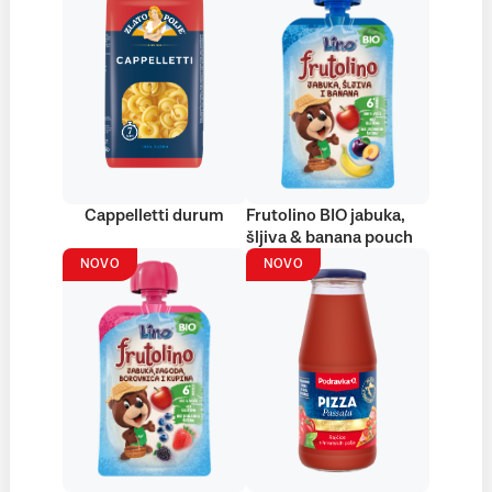
Cappelletti durum
Frutolino BIO jabuka,
šljiva & banana pouch
NOVO
NOVO