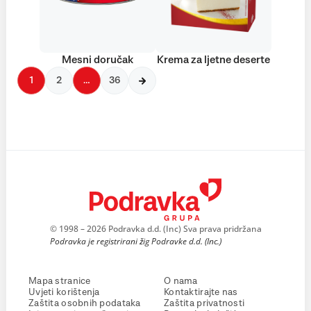
Mesni doručak
Krema za ljetne deserte
1
2
…
36
© 1998 – 2026 Podravka d.d. (Inc) Sva prava pridržana
Podravka je registrirani žig Podravke d.d. (Inc.)
Mapa stranice
O nama
Uvjeti korištenja
Kontaktirajte nas
Zaštita osobnih podataka
Zaštita privatnosti