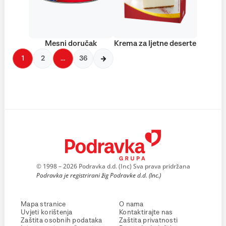
Mesni doručak
Krema za ljetne deserte
1
2
…
36
© 1998 – 2026 Podravka d.d. (Inc) Sva prava pridržana
Podravka je registrirani žig Podravke d.d. (Inc.)
Mapa stranice
O nama
Uvjeti korištenja
Kontaktirajte nas
Zaštita osobnih podataka
Zaštita privatnosti