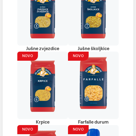
Jušne zvjezdice
Jušne školjkice
NOVO
NOVO
Krpice
Farfalle durum
NOVO
NOVO