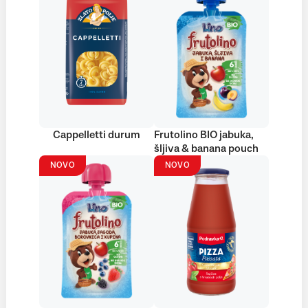
Cappelletti durum
Frutolino BIO jabuka,
šljiva & banana pouch
NOVO
NOVO