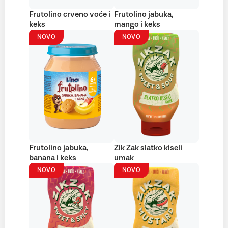
Frutolino crveno voće i
Frutolino jabuka,
keks
mango i keks
NOVO
NOVO
Frutolino jabuka,
Zik Zak slatko kiseli
banana i keks
umak
NOVO
NOVO