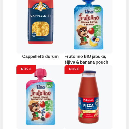
Cappelletti durum
Frutolino BIO jabuka,
šljiva & banana pouch
NOVO
NOVO