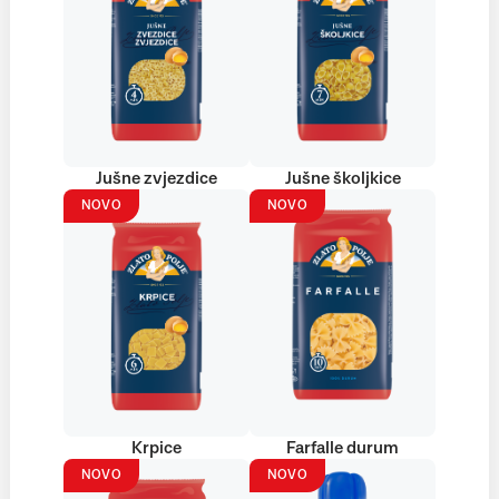
Jušne zvjezdice
Jušne školjkice
NOVO
NOVO
Krpice
Farfalle durum
NOVO
NOVO