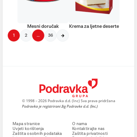
Mesni doručak
Krema za ljetne deserte
1
2
…
36
© 1998 – 2026 Podravka d.d. (Inc) Sva prava pridržana
Podravka je registrirani žig Podravke d.d. (Inc.)
Mapa stranice
O nama
Uvjeti korištenja
Kontaktirajte nas
Zaštita osobnih podataka
Zaštita privatnosti