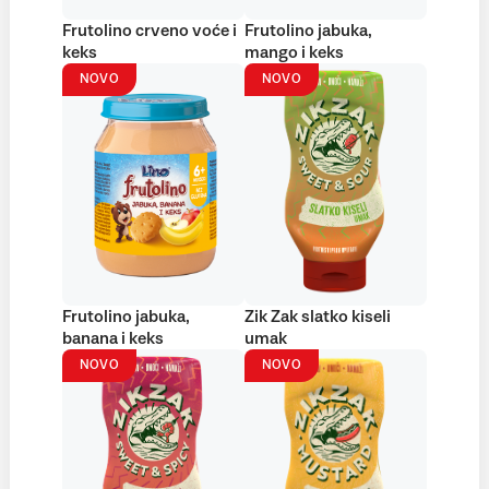
Frutolino crveno voće i
Frutolino jabuka,
keks
mango i keks
NOVO
NOVO
Frutolino jabuka,
Zik Zak slatko kiseli
banana i keks
umak
NOVO
NOVO