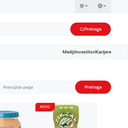
Pretraga
Mediji
Investitori
Karijere
Pretraga
NOVO