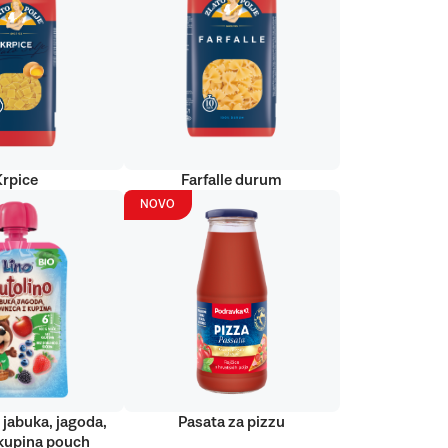
Krpice
Farfalle durum
NOVO
 jabuka, jagoda,
Pasata za pizzu
kupina pouch