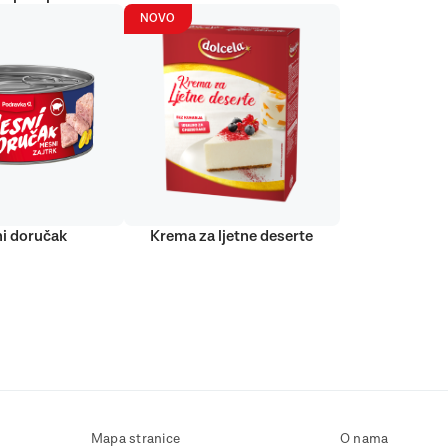
NOVO
i doručak
Krema za ljetne deserte
Mapa stranice
O nama