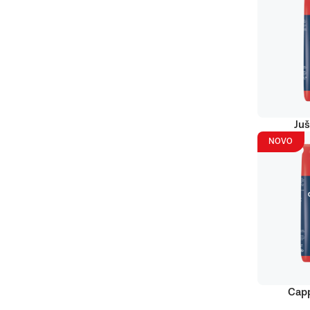
Juš
NOVO
Capp