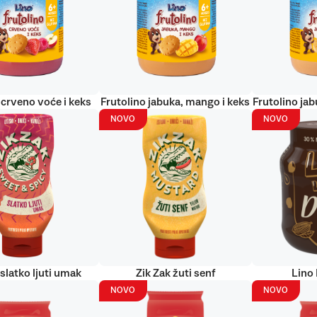
 crveno voće i keks
Frutolino jabuka, mango i keks
Frutolino jab
NOVO
NOVO
 slatko ljuti umak
Zik Zak žuti senf
Lino
NOVO
NOVO