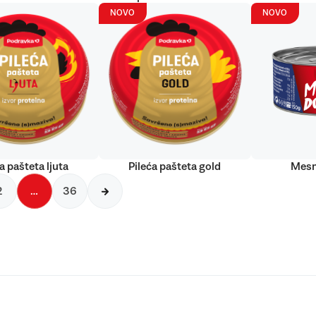
NOVO
NOVO
a pašteta ljuta
Pileća pašteta gold
Mesn
2
…
36