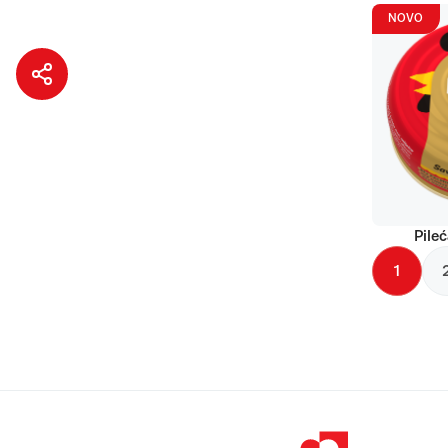
NOVO
Pileć
1