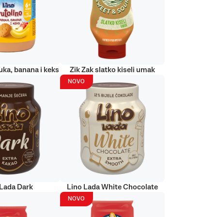
uka, banana i keks
Zik Zak slatko kiseli umak
NOVO
 Lada Dark
Lino Lada White Chocolate
NOVO