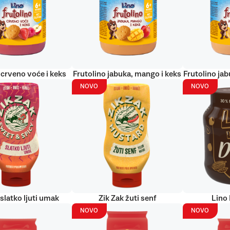
 crveno voće i keks
Frutolino jabuka, mango i keks
Frutolino jab
NOVO
NOVO
 slatko ljuti umak
Zik Zak žuti senf
Lino
NOVO
NOVO