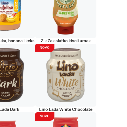
uka, banana i keks
Zik Zak slatko kiseli umak
NOVO
 Lada Dark
Lino Lada White Chocolate
NOVO