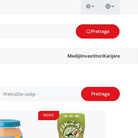
Pretraga
Mediji
Investitori
Karijere
Pretraga
NOVO