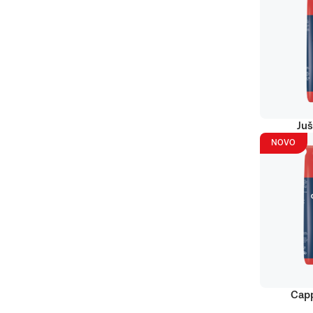
Juš
NOVO
Capp