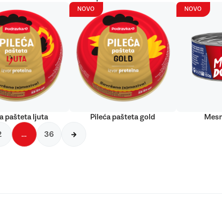
NOVO
NOVO
a pašteta ljuta
Pileća pašteta gold
Mesn
2
…
36