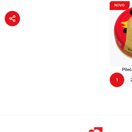
NOVO
Pileć
1