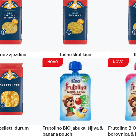
ne zvjezdice
Jušne školjkice
NOVO
NOVO
elletti durum
Frutolino BIO jabuka, šljiva &
Frutolino BIO
banana pouch
borovnica & 