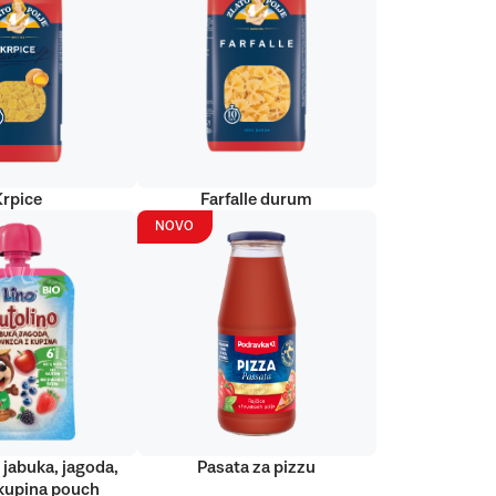
Krpice
Farfalle durum
NOVO
 jabuka, jagoda,
Pasata za pizzu
kupina pouch