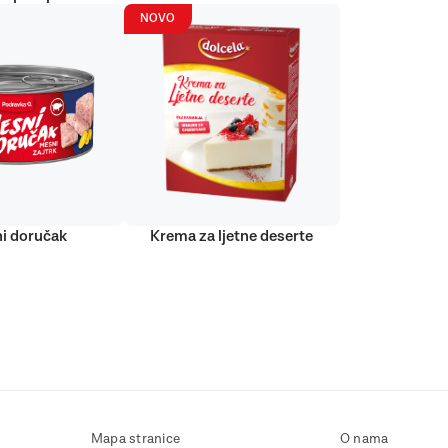
NOVO
i doručak
Krema za ljetne deserte
Mapa stranice
O nama