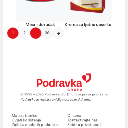
Mesni doručak
Krema za ljetne deserte
1
2
…
36
© 1998 – 2026 Podravka d.d. (Inc) Sva prava pridržana
Podravka je registrirani žig Podravke d.d. (Inc.)
Mapa stranice
O nama
Uvjeti korištenja
Kontaktirajte nas
Zaštita osobnih podataka
Zaštita privatnosti