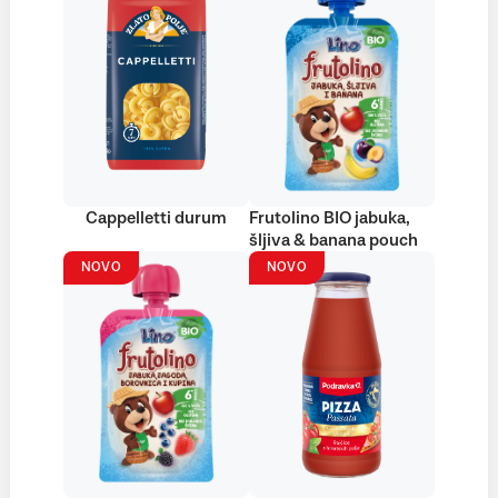
Cappelletti durum
Frutolino BIO jabuka,
šljiva & banana pouch
NOVO
NOVO