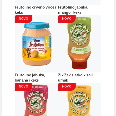
Frutolino crveno voće i
Frutolino jabuka,
keks
mango i keks
NOVO
NOVO
Frutolino jabuka,
Zik Zak slatko kiseli
banana i keks
umak
NOVO
NOVO