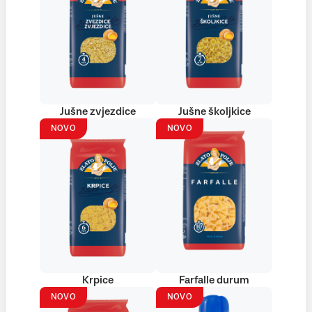
Jušne zvjezdice
Jušne školjkice
NOVO
NOVO
Krpice
Farfalle durum
NOVO
NOVO