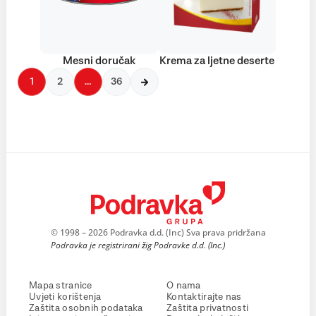
Mesni doručak
Krema za ljetne deserte
1
2
…
36
© 1998 – 2026 Podravka d.d. (Inc) Sva prava pridržana
Podravka je registrirani žig Podravke d.d. (Inc.)
Mapa stranice
O nama
Uvjeti korištenja
Kontaktirajte nas
Zaštita osobnih podataka
Zaštita privatnosti