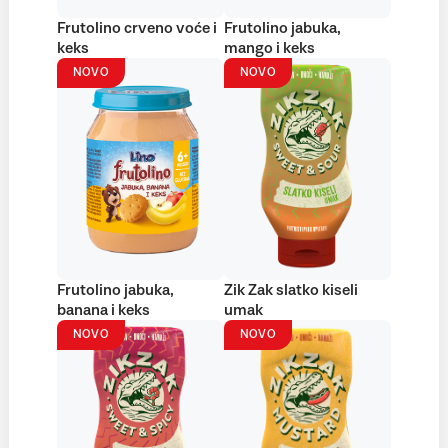
Frutolino crveno voće i
Frutolino jabuka,
keks
mango i keks
NOVO
NOVO
Frutolino jabuka,
Zik Zak slatko kiseli
banana i keks
umak
NOVO
NOVO