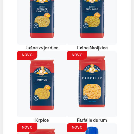
Jušne zvjezdice
Jušne školjkice
NOVO
NOVO
Krpice
Farfalle durum
NOVO
NOVO