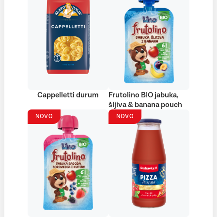
Cappelletti durum
Frutolino BIO jabuka,
šljiva & banana pouch
NOVO
NOVO