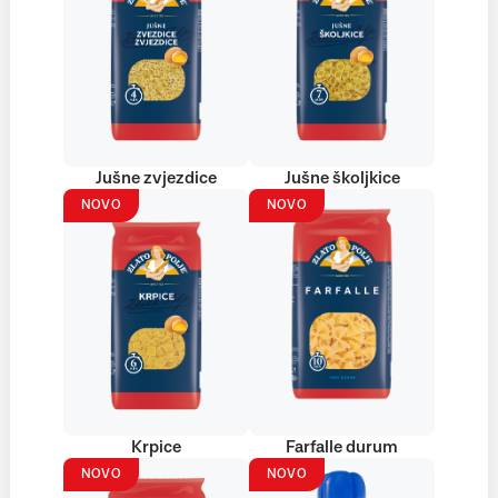
Jušne zvjezdice
Jušne školjkice
NOVO
NOVO
Krpice
Farfalle durum
NOVO
NOVO