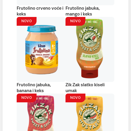
Frutolino crveno voće i
Frutolino jabuka,
keks
mango i keks
NOVO
NOVO
Frutolino jabuka,
Zik Zak slatko kiseli
banana i keks
umak
NOVO
NOVO