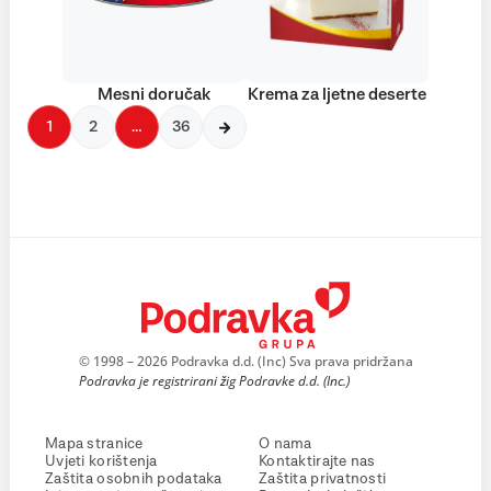
Mesni doručak
Krema za ljetne deserte
1
2
…
36
© 1998 – 2026 Podravka d.d. (Inc) Sva prava pridržana
Podravka je registrirani žig Podravke d.d. (Inc.)
Mapa stranice
O nama
Uvjeti korištenja
Kontaktirajte nas
Zaštita osobnih podataka
Zaštita privatnosti