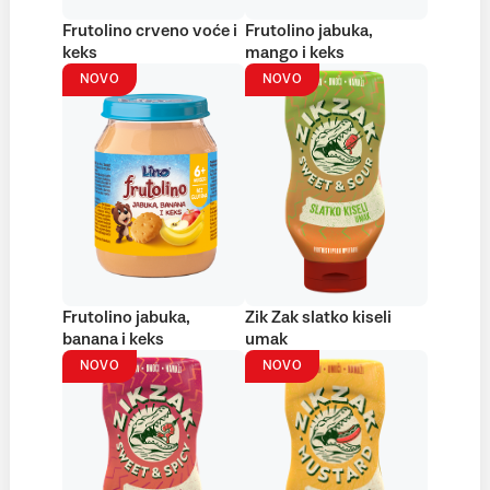
Frutolino crveno voće i
Frutolino jabuka,
keks
mango i keks
NOVO
NOVO
Frutolino jabuka,
Zik Zak slatko kiseli
banana i keks
umak
NOVO
NOVO