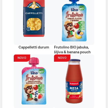
Cappelletti durum
Frutolino BIO jabuka,
šljiva & banana pouch
NOVO
NOVO