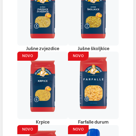
Jušne zvjezdice
Jušne školjkice
NOVO
NOVO
Krpice
Farfalle durum
NOVO
NOVO