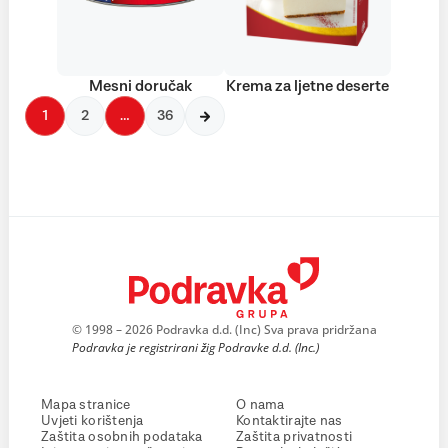
Mesni doručak
Krema za ljetne deserte
1
2
…
36
© 1998 – 2026 Podravka d.d. (Inc) Sva prava pridržana
Podravka je registrirani žig Podravke d.d. (Inc.)
Mapa stranice
O nama
Uvjeti korištenja
Kontaktirajte nas
Zaštita osobnih podataka
Zaštita privatnosti