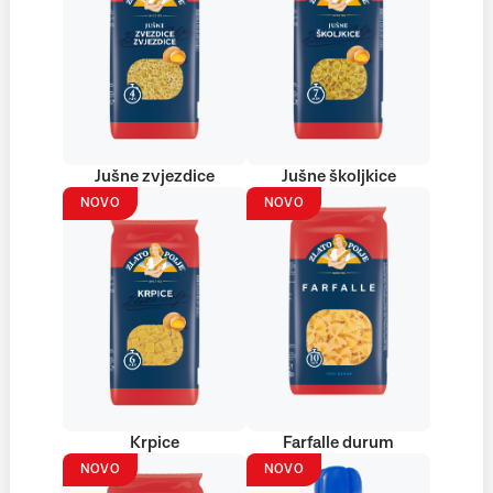
Jušne zvjezdice
Jušne školjkice
NOVO
NOVO
Krpice
Farfalle durum
NOVO
NOVO