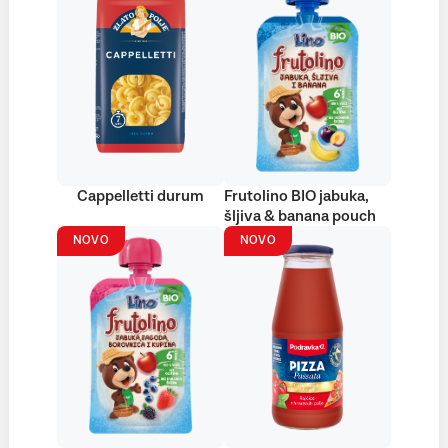
Cappelletti durum
Frutolino BIO jabuka,
šljiva & banana pouch
NOVO
NOVO