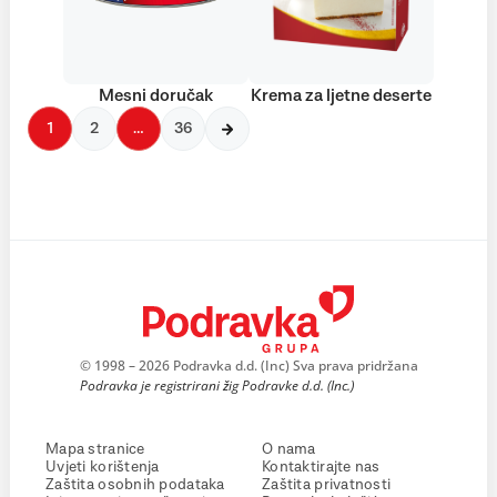
Mesni doručak
Krema za ljetne deserte
1
2
…
36
© 1998 – 2026 Podravka d.d. (Inc) Sva prava pridržana
Podravka je registrirani žig Podravke d.d. (Inc.)
Mapa stranice
O nama
Uvjeti korištenja
Kontaktirajte nas
Zaštita osobnih podataka
Zaštita privatnosti