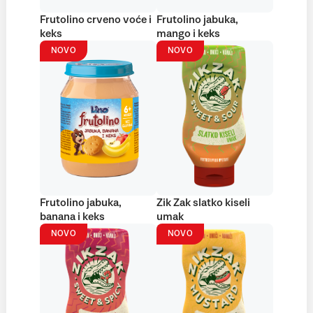
Frutolino crveno voće i
Frutolino jabuka,
keks
mango i keks
NOVO
NOVO
Frutolino jabuka,
Zik Zak slatko kiseli
banana i keks
umak
NOVO
NOVO