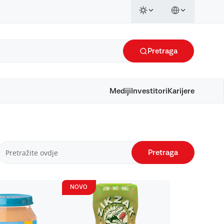
Pretraga
Mediji
Investitori
Karijere
Pretraga
NOVO