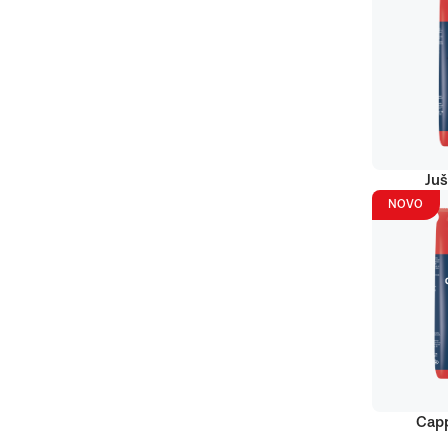
Juš
NOVO
Capp