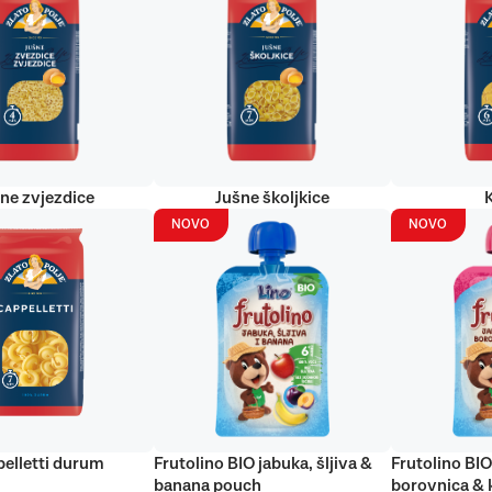
ne zvjezdice
Jušne školjkice
NOVO
NOVO
elletti durum
Frutolino BIO jabuka, šljiva &
Frutolino BIO
banana pouch
borovnica & 