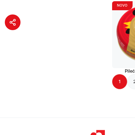
NOVO
Pileć
1