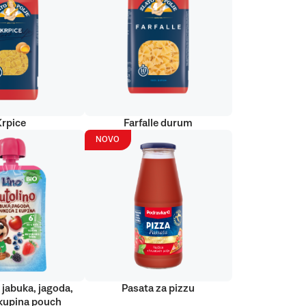
Krpice
Farfalle durum
NOVO
 jabuka, jagoda,
Pasata za pizzu
kupina pouch