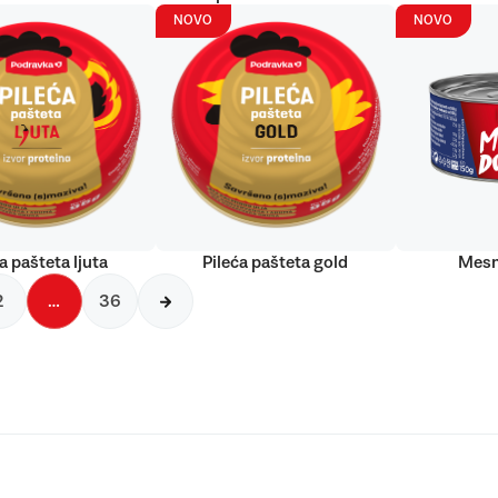
NOVO
NOVO
a pašteta ljuta
Pileća pašteta gold
Mesn
2
…
36