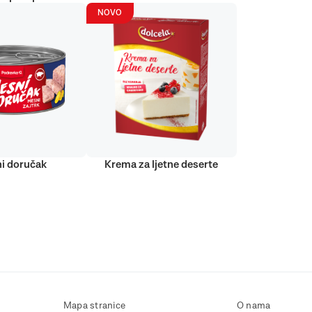
NOVO
i doručak
Krema za ljetne deserte
Mapa stranice
O nama