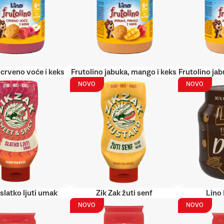
 crveno voće i keks
Frutolino jabuka, mango i keks
Frutolino jab
NOVO
NOVO
 slatko ljuti umak
Zik Zak žuti senf
Lino
NOVO
NOVO