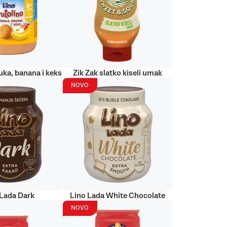
uka, banana i keks
Zik Zak slatko kiseli umak
NOVO
 Lada Dark
Lino Lada White Chocolate
NOVO