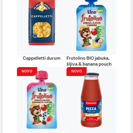
Cappelletti durum
Frutolino BIO jabuka,
šljiva & banana pouch
NOVO
NOVO