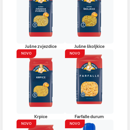
Jušne zvjezdice
Jušne školjkice
NOVO
NOVO
Krpice
Farfalle durum
NOVO
NOVO