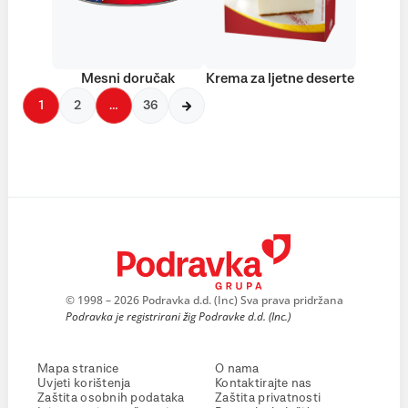
Mesni doručak
Krema za ljetne deserte
1
2
…
36
© 1998 – 2026 Podravka d.d. (Inc) Sva prava pridržana
Podravka je registrirani žig Podravke d.d. (Inc.)
Mapa stranice
O nama
Uvjeti korištenja
Kontaktirajte nas
Zaštita osobnih podataka
Zaštita privatnosti