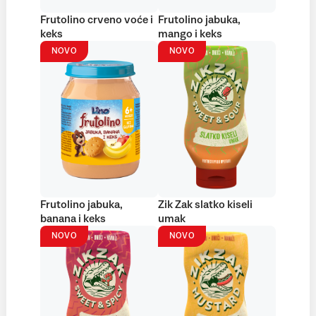
Frutolino crveno voće i
Frutolino jabuka,
keks
mango i keks
NOVO
NOVO
Frutolino jabuka,
Zik Zak slatko kiseli
banana i keks
umak
NOVO
NOVO