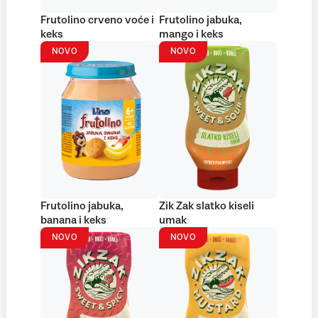
Frutolino crveno voće i
Frutolino jabuka,
keks
mango i keks
NOVO
NOVO
Frutolino jabuka,
Zik Zak slatko kiseli
banana i keks
umak
NOVO
NOVO