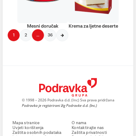
Mesni doručak
Krema za ljetne deserte
1
2
…
36
© 1998 – 2026 Podravka d.d. (Inc) Sva prava pridržana
Podravka je registrirani žig Podravke d.d. (Inc.)
Mapa stranice
O nama
Uvjeti korištenja
Kontaktirajte nas
Zaštita osobnih podataka
Zaštita privatnosti