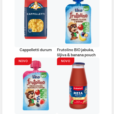
Cappelletti durum
Frutolino BIO jabuka,
šljiva & banana pouch
NOVO
NOVO