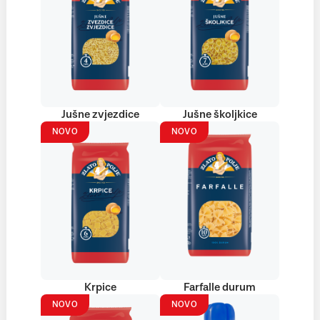
Jušne zvjezdice
Jušne školjkice
NOVO
NOVO
Krpice
Farfalle durum
NOVO
NOVO