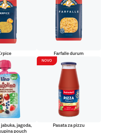
Krpice
Farfalle durum
NOVO
 jabuka, jagoda,
Pasata za pizzu
kupina pouch