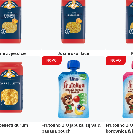
ne zvjezdice
Jušne školjkice
NOVO
NOVO
elletti durum
Frutolino BIO jabuka, šljiva &
Frutolino BIO
banana pouch
borovnica & 