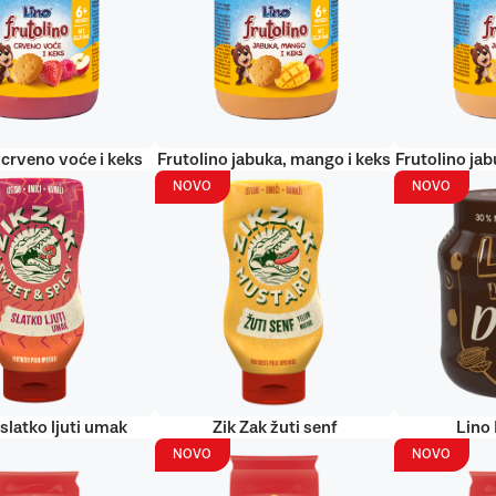
 crveno voće i keks
Frutolino jabuka, mango i keks
Frutolino jab
NOVO
NOVO
 slatko ljuti umak
Zik Zak žuti senf
Lino
NOVO
NOVO