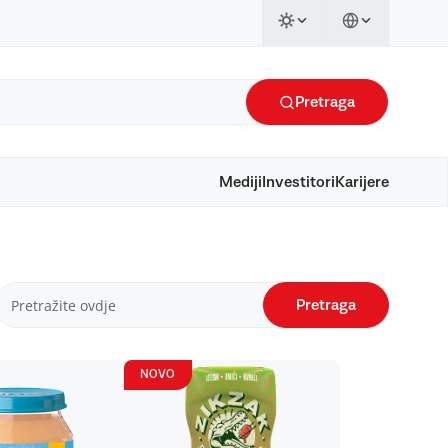
Pretraga
Mediji
Investitori
Karijere
Pretraga
NOVO