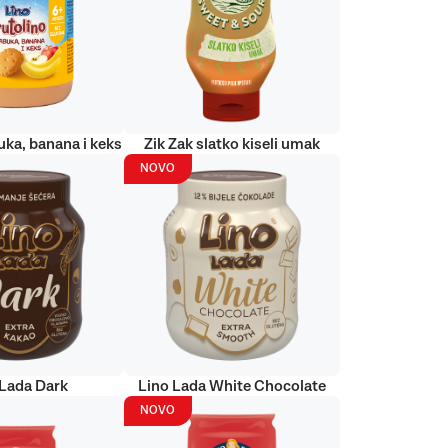
uka, banana i keks
Zik Zak slatko kiseli umak
NOVO
 Lada Dark
Lino Lada White Chocolate
NOVO