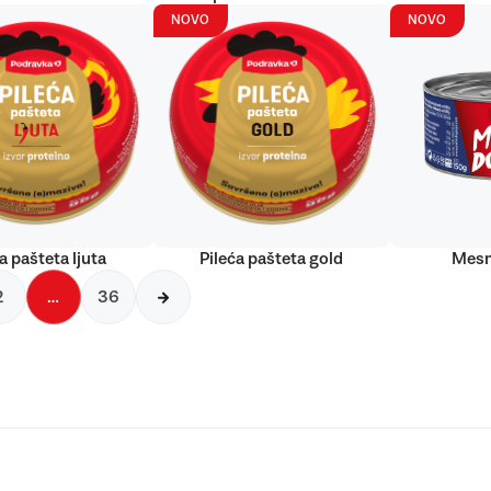
NOVO
NOVO
a pašteta ljuta
Pileća pašteta gold
Mesn
2
…
36