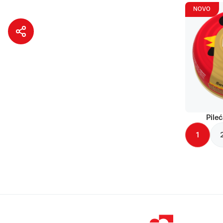
NOVO
Pileć
1