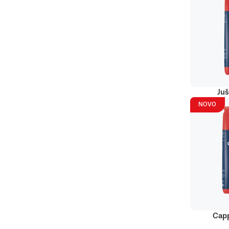
Juš
NOVO
Capp