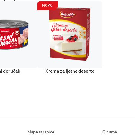
NOVO
i doručak
Krema za ljetne deserte
Mapa stranice
O nama