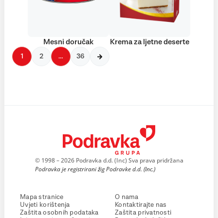
Mesni doručak
Krema za ljetne deserte
1
2
…
36
© 1998 – 2026 Podravka d.d. (Inc) Sva prava pridržana
Podravka je registrirani žig Podravke d.d. (Inc.)
Mapa stranice
O nama
Uvjeti korištenja
Kontaktirajte nas
Zaštita osobnih podataka
Zaštita privatnosti