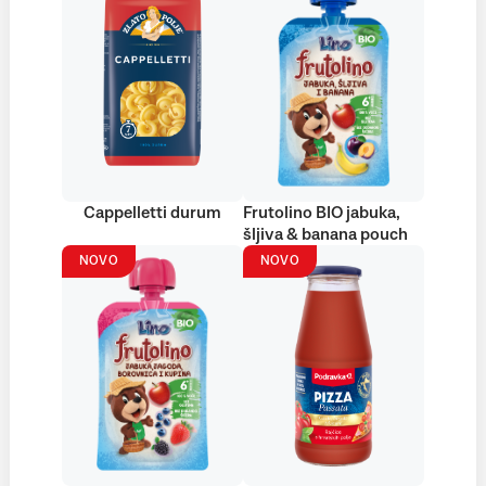
Cappelletti durum
Frutolino BIO jabuka,
šljiva & banana pouch
NOVO
NOVO