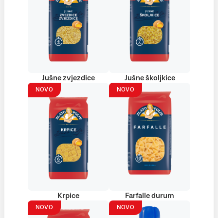
Jušne zvjezdice
Jušne školjkice
NOVO
NOVO
Krpice
Farfalle durum
NOVO
NOVO