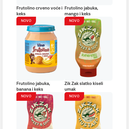
Frutolino crveno voće i
Frutolino jabuka,
keks
mango i keks
NOVO
NOVO
Frutolino jabuka,
Zik Zak slatko kiseli
banana i keks
umak
NOVO
NOVO