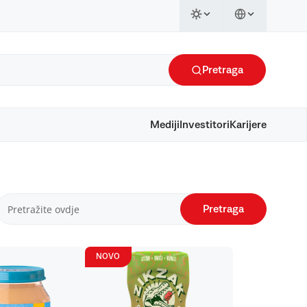
Pretraga
Mediji
Investitori
Karijere
Pretraga
NOVO