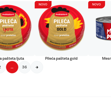
NOVO
NOVO
a pašteta ljuta
Pileća pašteta gold
Mesn
2
…
36