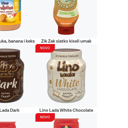
uka, banana i keks
Zik Zak slatko kiseli umak
NOVO
 Lada Dark
Lino Lada White Chocolate
NOVO