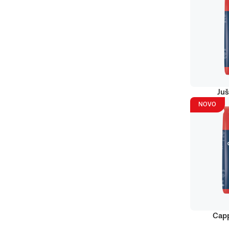
Juš
NOVO
Capp