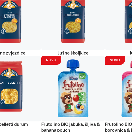
ne zvjezdice
Jušne školjkice
NOVO
NOVO
elletti durum
Frutolino BIO jabuka, šljiva &
Frutolino BIO
banana pouch
borovnica & 