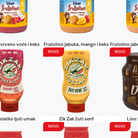
 crveno voće i keks
Frutolino jabuka, mango i keks
Frutolino jab
NOVO
NOVO
 slatko ljuti umak
Zik Zak žuti senf
Lino
NOVO
NOVO