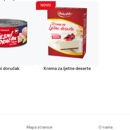
NOVO
i doručak
Krema za ljetne deserte
Mapa stranice
O nama