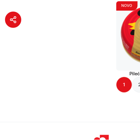
NOVO
Pileć
1