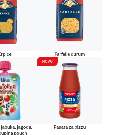
Krpice
Farfalle durum
NOVO
 jabuka, jagoda,
Pasata za pizzu
kupina pouch