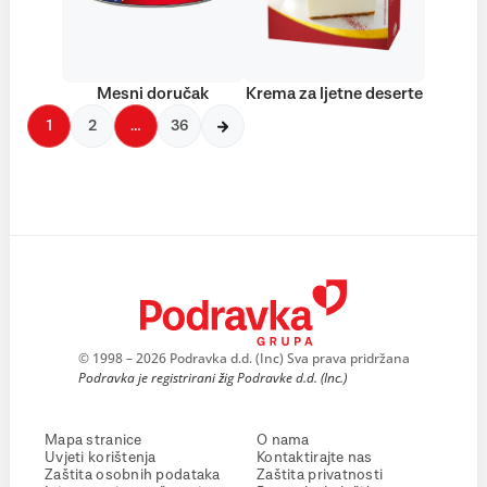
Mesni doručak
Krema za ljetne deserte
1
2
…
36
© 1998 – 2026 Podravka d.d. (Inc) Sva prava pridržana
Podravka je registrirani žig Podravke d.d. (Inc.)
Mapa stranice
O nama
Uvjeti korištenja
Kontaktirajte nas
Zaštita osobnih podataka
Zaštita privatnosti