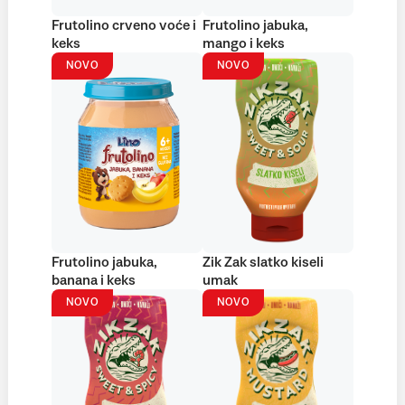
Frutolino crveno voće i
Frutolino jabuka,
keks
mango i keks
NOVO
NOVO
Frutolino jabuka,
Zik Zak slatko kiseli
banana i keks
umak
NOVO
NOVO