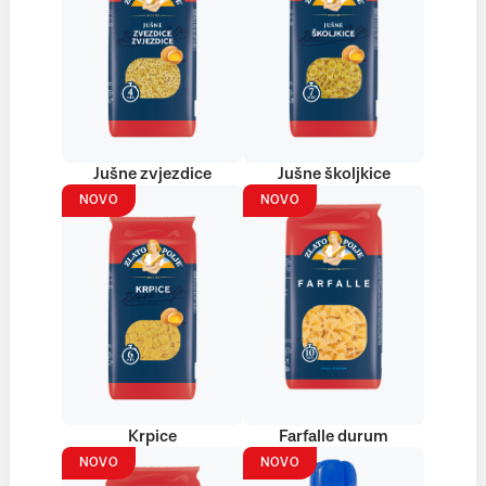
Jušne zvjezdice
Jušne školjkice
NOVO
NOVO
Krpice
Farfalle durum
NOVO
NOVO