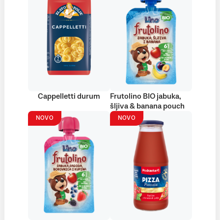
Cappelletti durum
Frutolino BIO jabuka,
šljiva & banana pouch
NOVO
NOVO