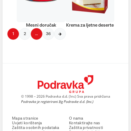
Mesni doručak
Krema za ljetne deserte
1
2
…
36
© 1998 – 2026 Podravka d.d. (Inc) Sva prava pridržana
Podravka je registrirani žig Podravke d.d. (Inc.)
Mapa stranice
O nama
Uvjeti korištenja
Kontaktirajte nas
Zaštita osobnih podataka
Zaštita privatnosti