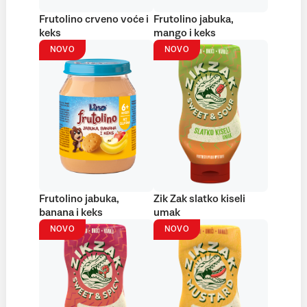
Frutolino crveno voće i
Frutolino jabuka,
keks
mango i keks
NOVO
NOVO
Frutolino jabuka,
Zik Zak slatko kiseli
banana i keks
umak
NOVO
NOVO