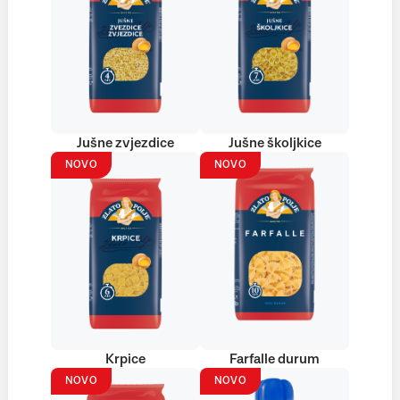
Jušne zvjezdice
Jušne školjkice
NOVO
NOVO
Krpice
Farfalle durum
NOVO
NOVO