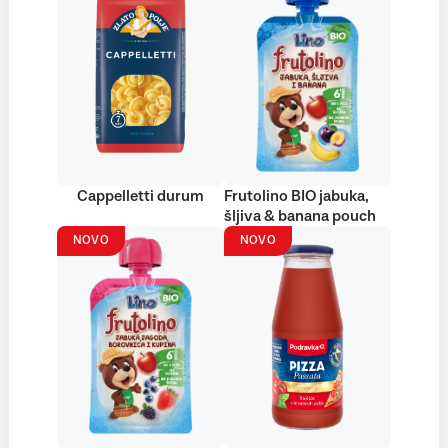
Cappelletti durum
Frutolino BIO jabuka,
šljiva & banana pouch
NOVO
NOVO