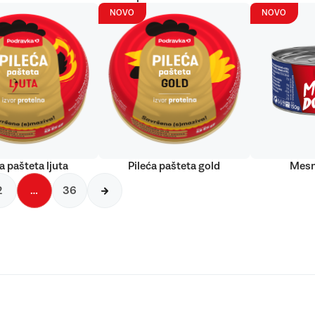
NOVO
NOVO
a pašteta ljuta
Pileća pašteta gold
Mesn
2
…
36