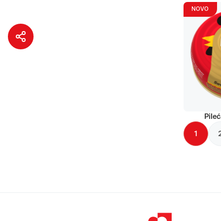
NOVO
Pileć
1