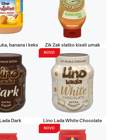
uka, banana i keks
Zik Zak slatko kiseli umak
NOVO
 Lada Dark
Lino Lada White Chocolate
NOVO