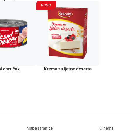
NOVO
i doručak
Krema za ljetne deserte
Mapa stranice
O nama