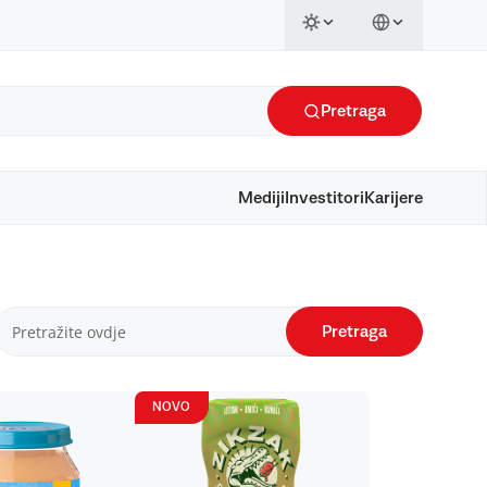
Pretraga
Mediji
Investitori
Karijere
Pretraga
NOVO