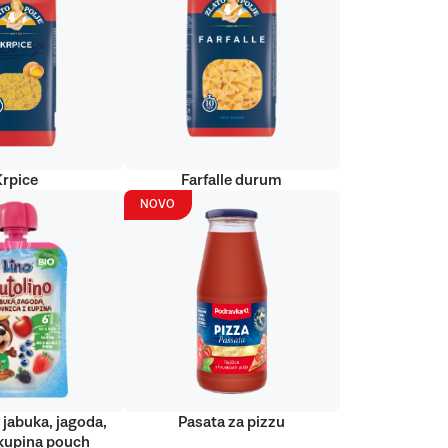
Krpice
Farfalle durum
NOVO
 jabuka, jagoda,
Pasata za pizzu
kupina pouch