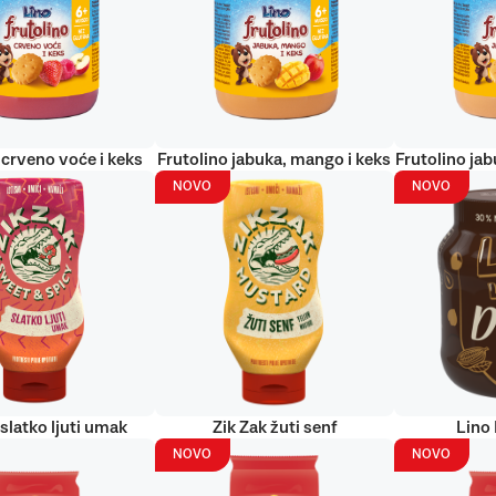
 crveno voće i keks
Frutolino jabuka, mango i keks
Frutolino jab
NOVO
NOVO
 slatko ljuti umak
Zik Zak žuti senf
Lino
NOVO
NOVO