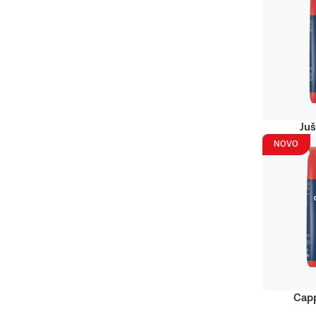
Juš
NOVO
Capp