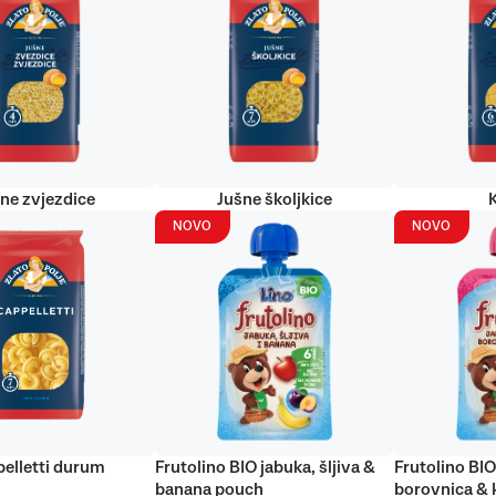
ne zvjezdice
Jušne školjkice
NOVO
NOVO
elletti durum
Frutolino BIO jabuka, šljiva &
Frutolino BIO
banana pouch
borovnica & 