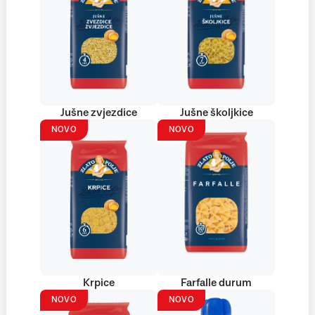
Jušne zvjezdice
Jušne školjkice
NOVO
NOVO
Krpice
Farfalle durum
NOVO
NOVO