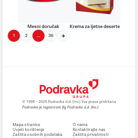
Mesni doručak
Krema za ljetne deserte
1
2
…
36
© 1998 – 2026 Podravka d.d. (Inc) Sva prava pridržana
Podravka je registrirani žig Podravke d.d. (Inc.)
Mapa stranice
O nama
Uvjeti korištenja
Kontaktirajte nas
Zaštita osobnih podataka
Zaštita privatnosti