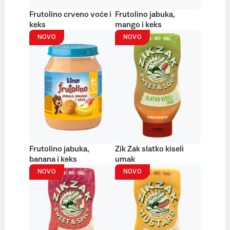
Frutolino crveno voće i
Frutolino jabuka,
keks
mango i keks
NOVO
NOVO
Frutolino jabuka,
Zik Zak slatko kiseli
banana i keks
umak
NOVO
NOVO