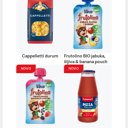
Cappelletti durum
Frutolino BIO jabuka,
šljiva & banana pouch
NOVO
NOVO