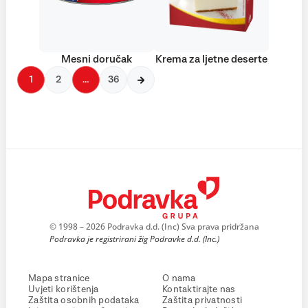
Mesni doručak
Krema za ljetne deserte
1
2
…
36
© 1998 – 2026 Podravka d.d. (Inc) Sva prava pridržana
Podravka je registrirani žig Podravke d.d. (Inc.)
Mapa stranice
O nama
Uvjeti korištenja
Kontaktirajte nas
Zaštita osobnih podataka
Zaštita privatnosti