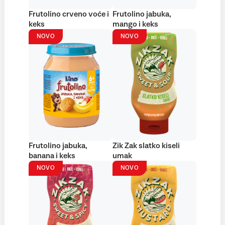
Frutolino crveno voće i
Frutolino jabuka,
keks
mango i keks
NOVO
NOVO
Frutolino jabuka,
Zik Zak slatko kiseli
banana i keks
umak
NOVO
NOVO