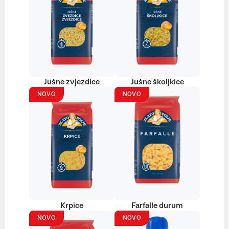
Jušne zvjezdice
Jušne školjkice
NOVO
NOVO
Krpice
Farfalle durum
NOVO
NOVO