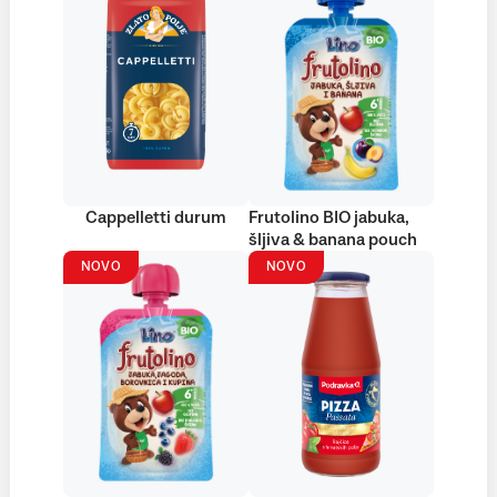
Cappelletti durum
Frutolino BIO jabuka,
šljiva & banana pouch
NOVO
NOVO