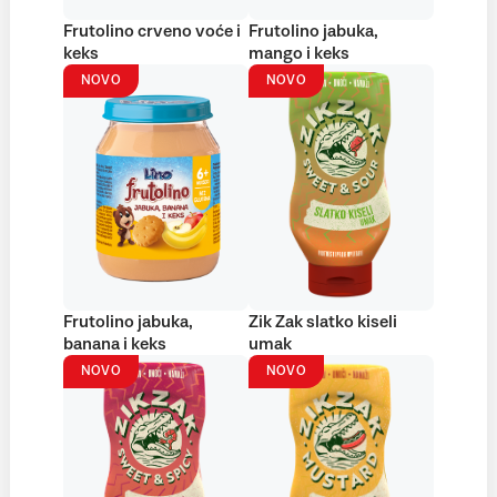
Frutolino crveno voće i
Frutolino jabuka,
keks
mango i keks
NOVO
NOVO
Frutolino jabuka,
Zik Zak slatko kiseli
banana i keks
umak
NOVO
NOVO