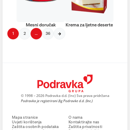
Mesni doručak
Krema za ljetne deserte
1
2
…
36
© 1998 – 2026 Podravka d.d. (Inc) Sva prava pridržana
Podravka je registrirani žig Podravke d.d. (Inc.)
Mapa stranice
O nama
Uvjeti korištenja
Kontaktirajte nas
Zaštita osobnih podataka
Zaštita privatnosti