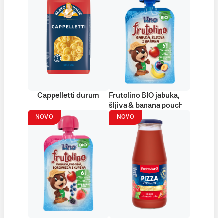
Cappelletti durum
Frutolino BIO jabuka,
šljiva & banana pouch
NOVO
NOVO