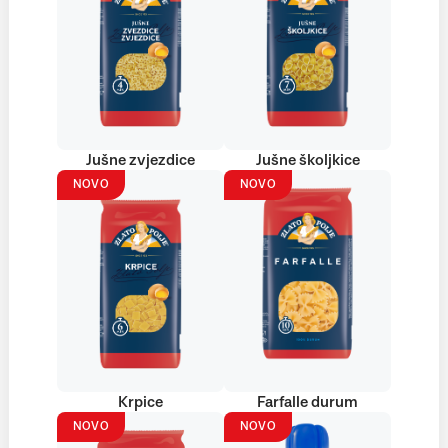
Jušne zvjezdice
Jušne školjkice
NOVO
NOVO
Krpice
Farfalle durum
NOVO
NOVO