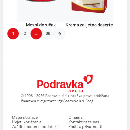
Mesni doručak
Krema za ljetne deserte
1
2
…
36
© 1998 – 2026 Podravka d.d. (Inc) Sva prava pridržana
Podravka je registrirani žig Podravke d.d. (Inc.)
Mapa stranice
O nama
Uvjeti korištenja
Kontaktirajte nas
Zaštita osobnih podataka
Zaštita privatnosti