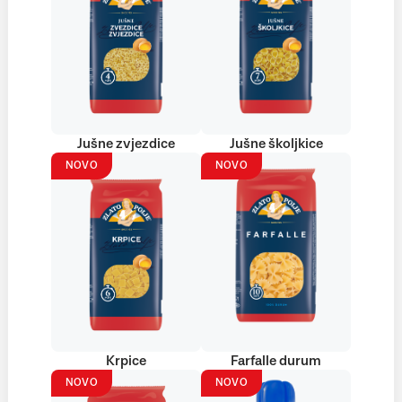
Jušne zvjezdice
Jušne školjkice
NOVO
NOVO
Krpice
Farfalle durum
NOVO
NOVO