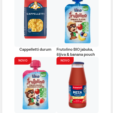
Cappelletti durum
Frutolino BIO jabuka,
šljiva & banana pouch
NOVO
NOVO