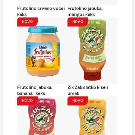
Frutolino crveno voće i
Frutolino jabuka,
keks
mango i keks
NOVO
NOVO
Frutolino jabuka,
Zik Zak slatko kiseli
banana i keks
umak
NOVO
NOVO