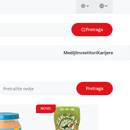
Pretraga
Mediji
Investitori
Karijere
Pretraga
NOVO