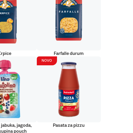
Krpice
Farfalle durum
NOVO
 jabuka, jagoda,
Pasata za pizzu
kupina pouch