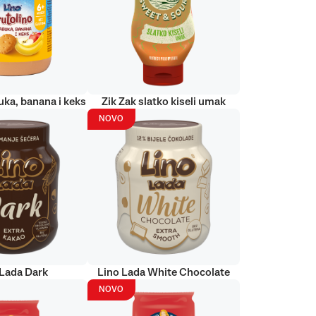
uka, banana i keks
Zik Zak slatko kiseli umak
NOVO
 Lada Dark
Lino Lada White Chocolate
NOVO