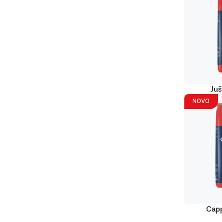
Juš
NOVO
Capp