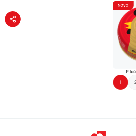
NOVO
Pileć
1