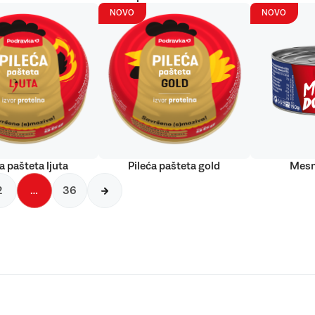
NOVO
NOVO
a pašteta ljuta
Pileća pašteta gold
Mesn
2
…
36