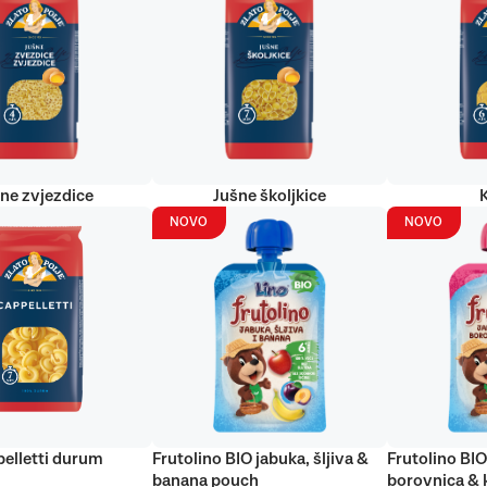
ne zvjezdice
Jušne školjkice
NOVO
NOVO
elletti durum
Frutolino BIO jabuka, šljiva &
Frutolino BIO
banana pouch
borovnica & 