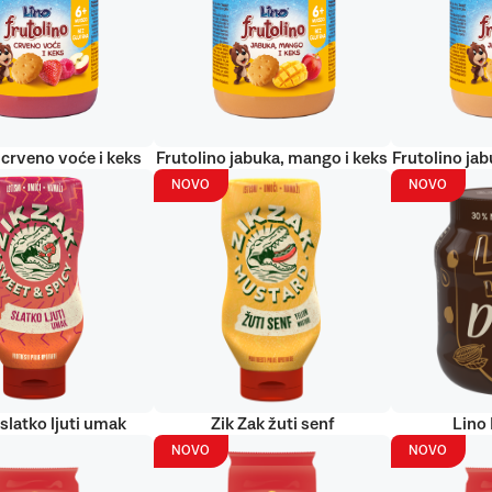
 crveno voće i keks
Frutolino jabuka, mango i keks
Frutolino jab
NOVO
NOVO
 slatko ljuti umak
Zik Zak žuti senf
Lino
NOVO
NOVO