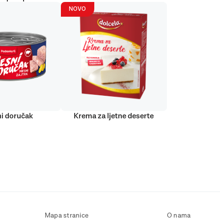
NOVO
i doručak
Krema za ljetne deserte
Mapa stranice
O nama