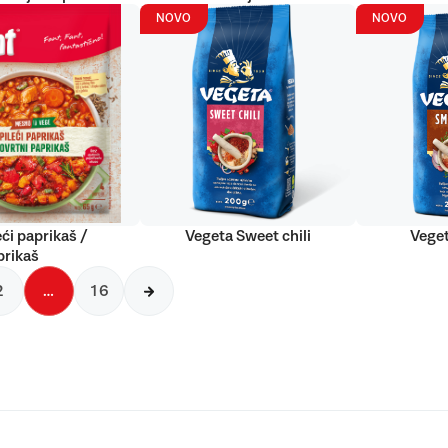
NOVO
NOVO
eći paprikaš /
Vegeta Sweet chili
Vege
prikaš
2
…
16