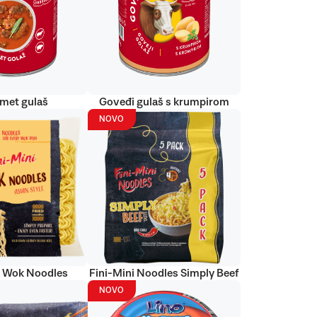
met gulaš
Goveđi gulaš s krumpirom
NOVO
i Wok Noodles
Fini-Mini Noodles Simply Beef
NOVO