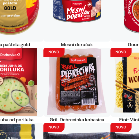
ća pašteta gold
Mesni doručak
Gour
NOVO
NOVO
uha od poriluka
Grill Debrecinka kobasica
Fini-Min
NOVO
NOVO