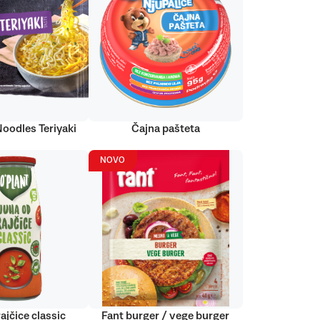
Noodles Teriyaki
Čajna pašteta
NOVO
ajčice classic
Fant burger / vege burger