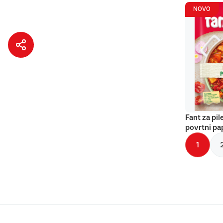
NOVO
Fant za pil
povrtni pa
1