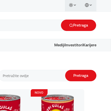
Pretraga
Mediji
Investitori
Karijere
Pretraga
NOVO