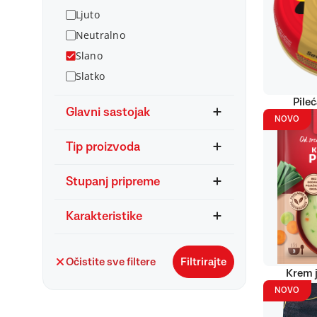
Ljuto
Neutralno
Slano
Slatko
Pile
Glavni sastojak
NOVO
Tip proizvoda
Stupanj pripreme
Karakteristike
Očistite sve filtere
Filtrirajte
Krem j
NOVO