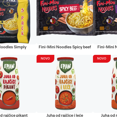
Noodles Simply
Fini-Mini Noodles Spicy beef
Fini-Mini 
NOVO
NOVO
d rajčice pikant
Juha od rajčice i leće
Juha od r