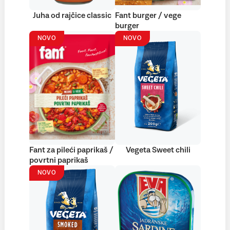
Juha od rajčice classic
Fant burger / vege
burger
NOVO
NOVO
Fant za pileći paprikaš /
Vegeta Sweet chili
povrtni paprikaš
NOVO