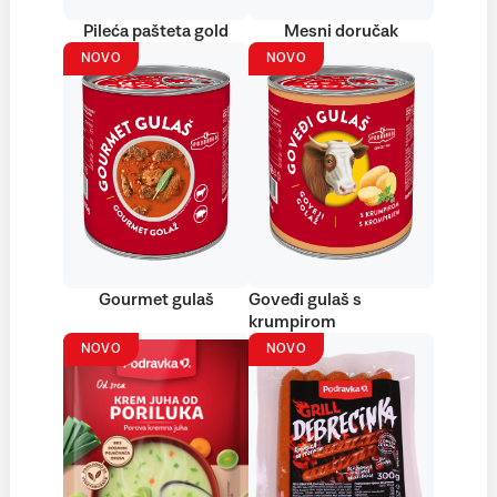
Pileća pašteta gold
Mesni doručak
NOVO
NOVO
Gourmet gulaš
Goveđi gulaš s
krumpirom
NOVO
NOVO