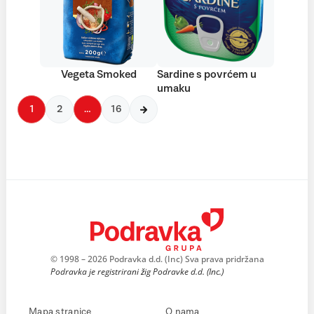
Vegeta Smoked
Sardine s povrćem u
umaku
1
2
…
16
© 1998 – 2026 Podravka d.d. (Inc) Sva prava pridržana
Podravka je registrirani žig Podravke d.d. (Inc.)
Mapa stranice
O nama