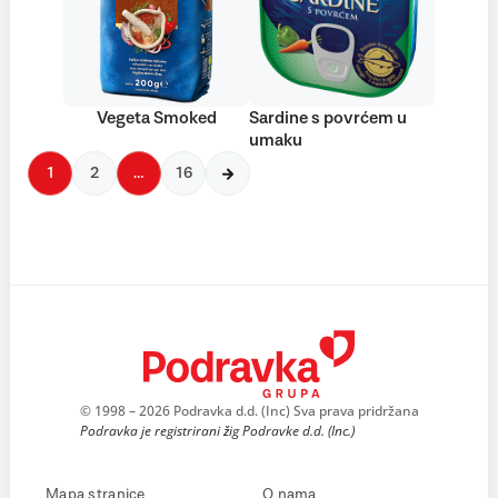
Vegeta Smoked
Sardine s povrćem u
umaku
1
2
…
16
© 1998 – 2026 Podravka d.d. (Inc) Sva prava pridržana
Podravka je registrirani žig Podravke d.d. (Inc.)
Mapa stranice
O nama