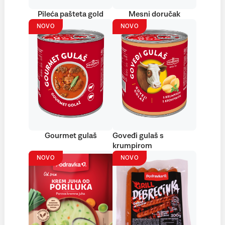
Pileća pašteta gold
Mesni doručak
NOVO
NOVO
Gourmet gulaš
Goveđi gulaš s
krumpirom
NOVO
NOVO