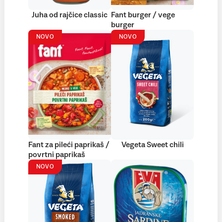
Juha od rajčice classic
Fant burger / vege
burger
NOVO
NOVO
Fant za pileći paprikaš /
Vegeta Sweet chili
povrtni paprikaš
NOVO