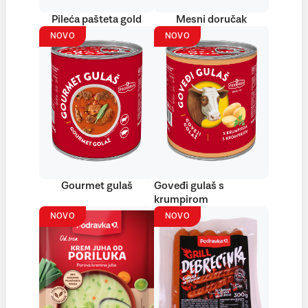
Pileća pašteta gold
Mesni doručak
NOVO
NOVO
Gourmet gulaš
Goveđi gulaš s
krumpirom
NOVO
NOVO