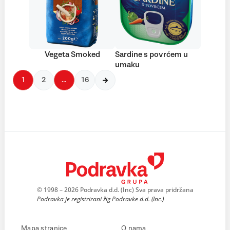
Vegeta Smoked
Sardine s povrćem u
umaku
1
2
…
16
© 1998 – 2026 Podravka d.d. (Inc) Sva prava pridržana
Podravka je registrirani žig Podravke d.d. (Inc.)
Mapa stranice
O nama