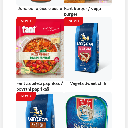
Juha od rajčice classic
Fant burger / vege
burger
NOVO
NOVO
Fant za pileći paprikaš /
Vegeta Sweet chili
povrtni paprikaš
NOVO