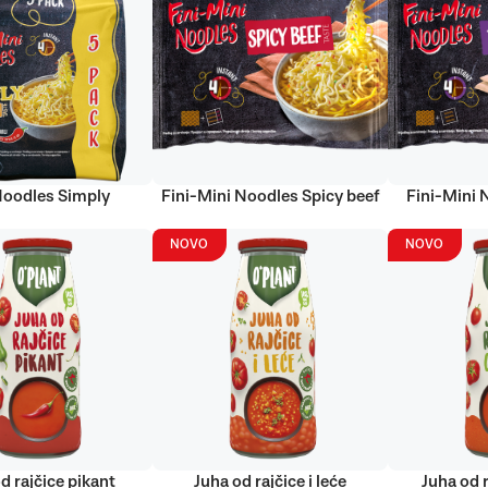
Noodles Simply
Fini-Mini Noodles Spicy beef
Fini-Mini 
NOVO
NOVO
d rajčice pikant
Juha od rajčice i leće
Juha od r