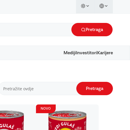
Pretraga
Mediji
Investitori
Karijere
Pretraga
NOVO