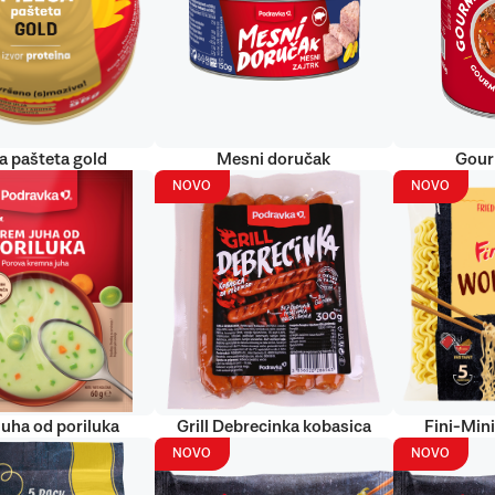
ća pašteta gold
Mesni doručak
Gour
NOVO
NOVO
uha od poriluka
Grill Debrecinka kobasica
Fini-Min
NOVO
NOVO