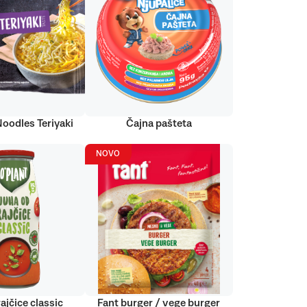
Noodles Teriyaki
Čajna pašteta
NOVO
ajčice classic
Fant burger / vege burger