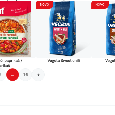
NOVO
NOVO
eći paprikaš /
Vegeta Sweet chili
Vege
prikaš
2
…
16