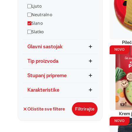
Ljuto
Neutralno
Slano
Slatko
Pile
Glavni sastojak
NOVO
Tip proizvoda
Stupanj pripreme
Karakteristike
Očistite sve filtere
Filtrirajte
Krem j
NOVO