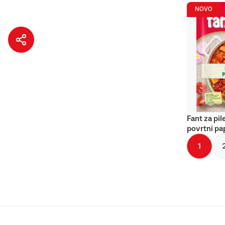
NOVO
Fant za pil
povrtni pa
1