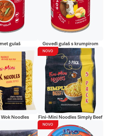
met gulaš
Goveđi gulaš s krumpirom
NOVO
i Wok Noodles
Fini-Mini Noodles Simply Beef
NOVO