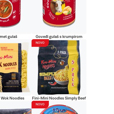
met gulaš
Goveđi gulaš s krumpirom
NOVO
i Wok Noodles
Fini-Mini Noodles Simply Beef
NOVO