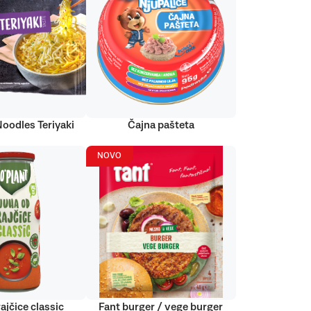
Noodles Teriyaki
Čajna pašteta
NOVO
ajčice classic
Fant burger / vege burger