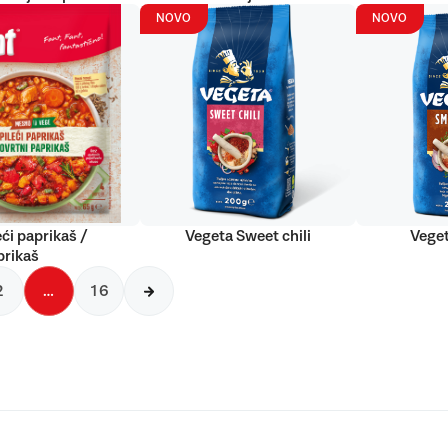
NOVO
NOVO
eći paprikaš /
Vegeta Sweet chili
Vege
prikaš
2
…
16