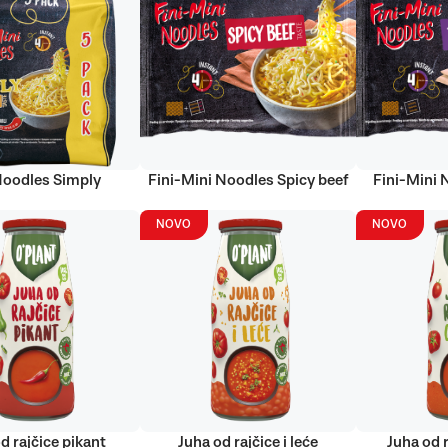
Noodles Simply
Fini-Mini Noodles Spicy beef
Fini-Mini 
NOVO
NOVO
d rajčice pikant
Juha od rajčice i leće
Juha od r