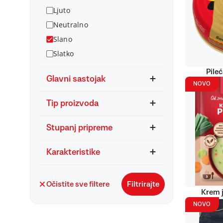
Ljuto
Neutralno
Slano
Slatko
Pile
Glavni sastojak
NOVO
Tip proizvoda
Stupanj pripreme
Karakteristike
Očistite sve filtere
Filtrirajte
Krem j
NOVO