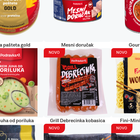
ća pašteta gold
Mesni doručak
Gour
NOVO
NOVO
uha od poriluka
Grill Debrecinka kobasica
Fini-Min
NOVO
NOVO