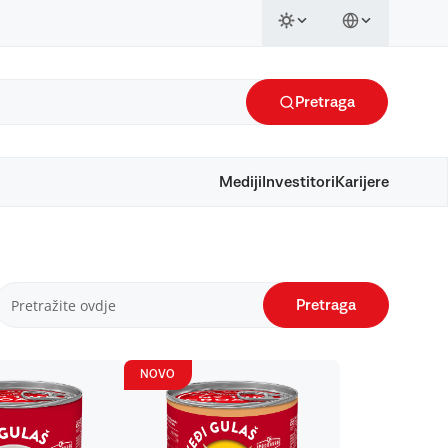
Pretraga
Mediji
Investitori
Karijere
Pretraga
NOVO