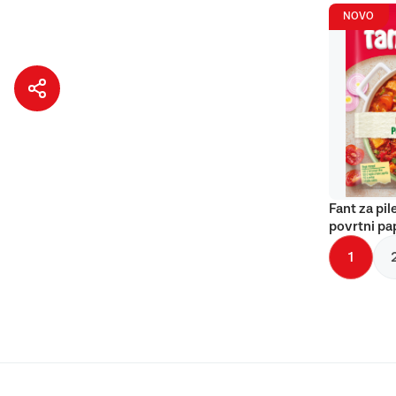
NOVO
Fant za pil
povrtni pa
1