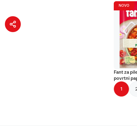
NOVO
Fant za pil
povrtni pa
1