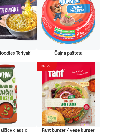
Noodles Teriyaki
Čajna pašteta
NOVO
ajčice classic
Fant burger / vege burger