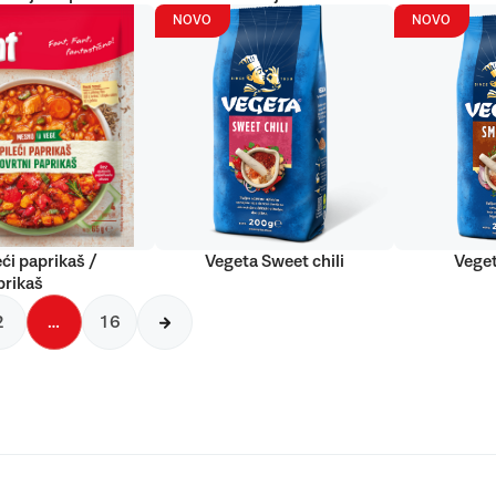
NOVO
NOVO
eći paprikaš /
Vegeta Sweet chili
Vege
prikaš
2
…
16