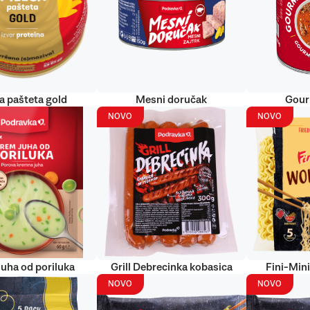
ća pašteta gold
Mesni doručak
Gour
NOVO
NOVO
uha od poriluka
Grill Debrecinka kobasica
Fini-Min
NOVO
NOVO