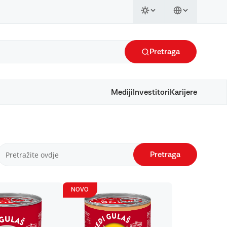
Pretraga
Mediji
Investitori
Karijere
Pretraga
NOVO