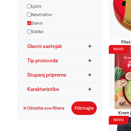
Ljuto
Neutralno
Slano
Slatko
Pile
Glavni sastojak
NOVO
Tip proizvoda
Stupanj pripreme
Karakteristike
Očistite sve filtere
Filtrirajte
Krem j
NOVO