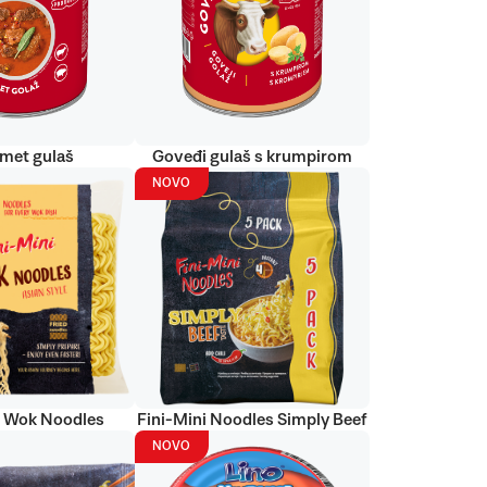
met gulaš
Goveđi gulaš s krumpirom
NOVO
i Wok Noodles
Fini-Mini Noodles Simply Beef
NOVO