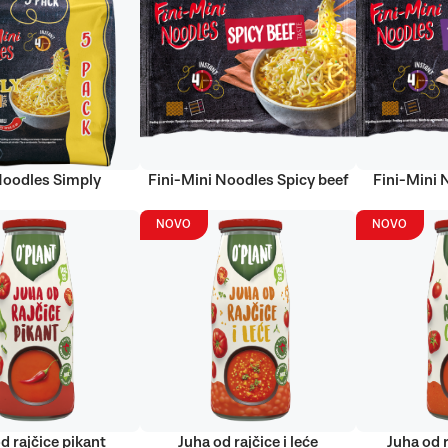
Noodles Simply
Fini-Mini Noodles Spicy beef
Fini-Mini 
NOVO
NOVO
d rajčice pikant
Juha od rajčice i leće
Juha od r