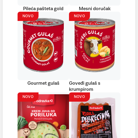
Pileća pašteta gold
Mesni doručak
NOVO
NOVO
Gourmet gulaš
Goveđi gulaš s
krumpirom
NOVO
NOVO