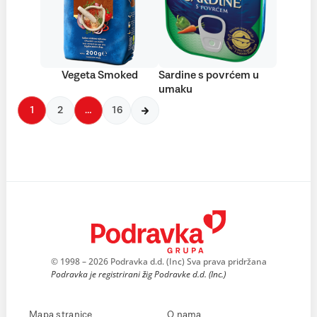
Vegeta Smoked
Sardine s povrćem u
umaku
1
2
…
16
© 1998 – 2026 Podravka d.d. (Inc) Sva prava pridržana
Podravka je registrirani žig Podravke d.d. (Inc.)
Mapa stranice
O nama