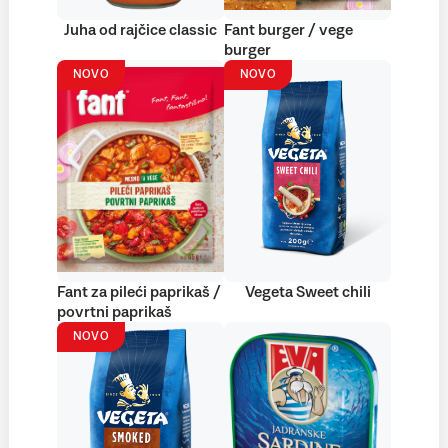
Juha od rajčice classic
Fant burger / vege
burger
NOVO
NOVO
Fant za pileći paprikaš /
Vegeta Sweet chili
povrtni paprikaš
NOVO