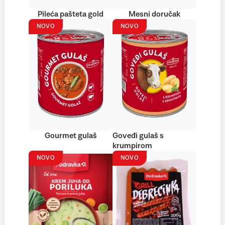
Pileća pašteta gold
Mesni doručak
NOVO
NOVO
Gourmet gulaš
Goveđi gulaš s
krumpirom
NOVO
NOVO