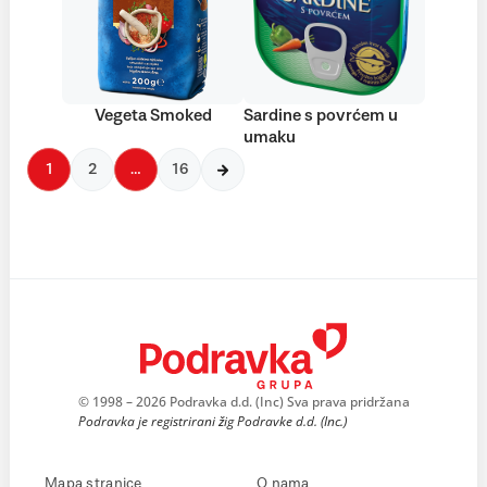
Vegeta Smoked
Sardine s povrćem u
umaku
1
2
…
16
© 1998 – 2026 Podravka d.d. (Inc) Sva prava pridržana
Podravka je registrirani žig Podravke d.d. (Inc.)
Mapa stranice
O nama