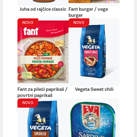
Juha od rajčice classic
Fant burger / vege
burger
NOVO
NOVO
Fant za pileći paprikaš /
Vegeta Sweet chili
povrtni paprikaš
NOVO